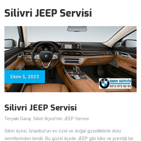
Silivri JEEP Servisi
Ekim 5, 2023
Silivri JEEP Servisi
Teryaki Garaj: Silivri İlçesi’nin JEEP Servisi
Silivri ilçesi, İstanbul’un en özel ve doğal güzelliklerle dolu
semtlerinden biridir. Bu güzel ilçede JEEP gibi lüks ve prestijli bir