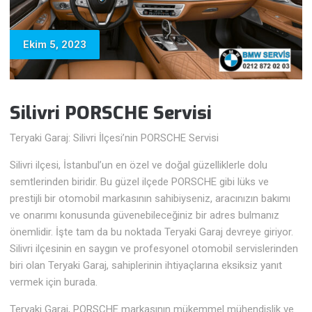
Ekim 5, 2023
Silivri PORSCHE Servisi
Teryaki Garaj: Silivri İlçesi’nin PORSCHE Servisi
Silivri ilçesi, İstanbul’un en özel ve doğal güzelliklerle dolu
semtlerinden biridir. Bu güzel ilçede PORSCHE gibi lüks ve
prestijli bir otomobil markasının sahibiyseniz, aracınızın bakımı
ve onarımı konusunda güvenebileceğiniz bir adres bulmanız
önemlidir. İşte tam da bu noktada Teryaki Garaj devreye giriyor.
Silivri ilçesinin en saygın ve profesyonel otomobil servislerinden
biri olan Teryaki Garaj, sahiplerinin ihtiyaçlarına eksiksiz yanıt
vermek için burada.
Teryaki Garaj, PORSCHE markasının mükemmel mühendislik ve