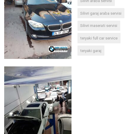
Silivri araba servisi
Silivri garaj araba servisi
Silivri maserati servisi
teryaki full car service
teryaki garaj