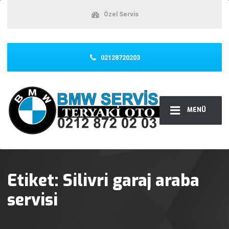
Özel Servis
02128720203
MENÜ
Etiket:
Silivri garaj araba
servisi