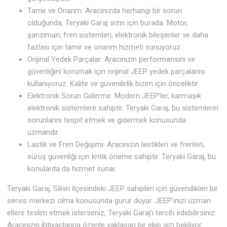
Tamir ve Onarım: Aracınızda herhangi bir sorun
olduğunda, Teryaki Garaj sizin için burada. Motor,
şanzıman, fren sistemleri, elektronik bileşenler ve daha
fazlası için tamir ve onarım hizmeti sunuyoruz.
Orijinal Yedek Parçalar: Aracınızın performansını ve
güvenliğini korumak için orijinal JEEP yedek parçalarını
kullanıyoruz. Kalite ve güvenilirlik bizim için önceliktir.
Elektronik Sorun Giderme: Modern JEEP’ler, karmaşık
elektronik sistemlere sahiptir. Teryaki Garaj, bu sistemlerin
sorunlarını tespit etmek ve gidermek konusunda
uzmandır.
Lastik ve Fren Değişimi: Aracınızın lastikleri ve frenleri,
sürüş güvenliği için kritik öneme sahiptir. Teryaki Garaj, bu
konularda da hizmet sunar.
Teryaki Garaj, Silivri ilçesindeki JEEP sahipleri için güvendikleri bir
servis merkezi olma konusunda gurur duyar. JEEP’inizi uzman
ellere teslim etmek isterseniz, Teryaki Garaj’ı tercih edebilirsiniz.
Aracınızın ihtiyaçlarına özenle yaklaşan bir ekip sizi bekliyor.