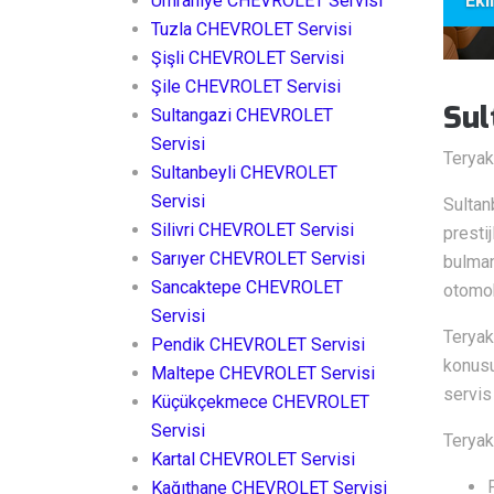
Ümraniye CHEVROLET Servisi
Eki
Tuzla CHEVROLET Servisi
Şişli CHEVROLET Servisi
Şile CHEVROLET Servisi
Sul
Sultangazi CHEVROLET
Servisi
Teryak
Sultanbeyli CHEVROLET
Servisi
Sultan
Silivri CHEVROLET Servisi
presti
Sarıyer CHEVROLET Servisi
bulman
Sancaktepe CHEVROLET
otomob
Servisi
Teryak
Pendik CHEVROLET Servisi
konusu
Maltepe CHEVROLET Servisi
servis 
Küçükçekmece CHEVROLET
Servisi
Teryaki
Kartal CHEVROLET Servisi
Kağıthane CHEVROLET Servisi