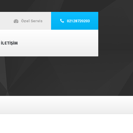
Özel Servis
02128720203
İLETIŞIM