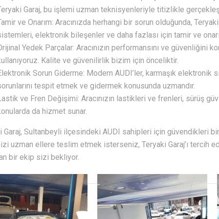
Teryaki Garaj, bu işlemi uzman teknisyenleriyle titizlikle gerçekleşt
Tamir ve Onarım: Aracınızda herhangi bir sorun olduğunda, Teryaki 
sistemleri, elektronik bileşenler ve daha fazlası için tamir ve on
Orijinal Yedek Parçalar: Aracınızın performansını ve güvenliğini ko
kullanıyoruz. Kalite ve güvenilirlik bizim için önceliktir.
Elektronik Sorun Giderme: Modern AUDI’ler, karmaşık elektronik sis
sorunlarını tespit etmek ve gidermek konusunda uzmandır.
Lastik ve Fren Değişimi: Aracınızın lastikleri ve frenleri, sürüş güve
konularda da hizmet sunar.
i Garaj, Sultanbeyli ilçesindeki AUDI sahipleri için güvendikleri 
izi uzman ellere teslim etmek isterseniz, Teryaki Garaj’ı tercih ede
n bir ekip sizi bekliyor.