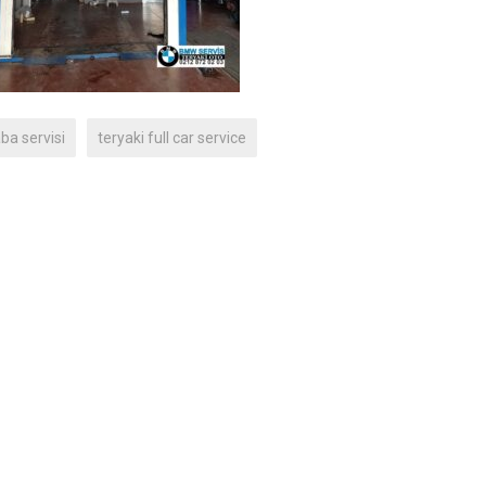
ba servisi
teryaki full car service