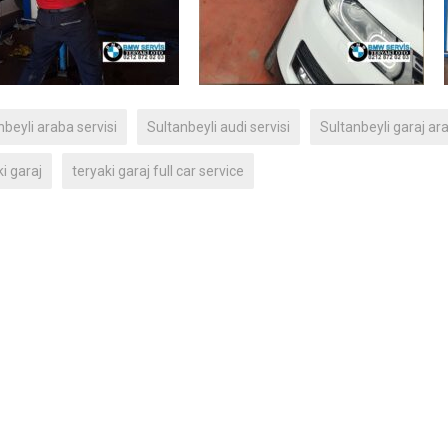
nbeyli araba servisi
Sultanbeyli audi servisi
Sultanbeyli garaj ara
i garaj
teryaki garaj full car service