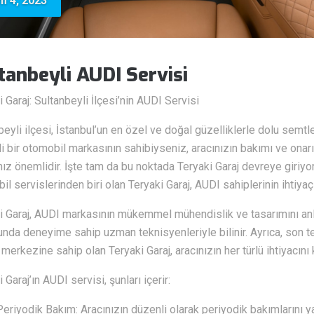
m 4, 2023
tanbeyli AUDI Servisi
i Garaj: Sultanbeyli İlçesi’nin AUDI Servisi
beyli ilçesi, İstanbul’un en özel ve doğal güzelliklerle dolu semtl
jli bir otomobil markasının sahibiyseniz, aracınızın bakımı ve on
ız önemlidir. İşte tam da bu noktada Teryaki Garaj devreye giriyor
il servislerinden biri olan Teryaki Garaj, AUDI sahiplerinin ihtiya
i Garaj, AUDI markasının mükemmel mühendislik ve tasarımını an
nda deneyime sahip uzman teknisyenleriyle bilinir. Ayrıca, son t
merkezine sahip olan Teryaki Garaj, aracınızın her türlü ihtiyacını 
 Garaj’ın AUDI servisi, şunları içerir:
Periyodik Bakım: Aracınızın düzenli olarak periyodik bakımlarını yap