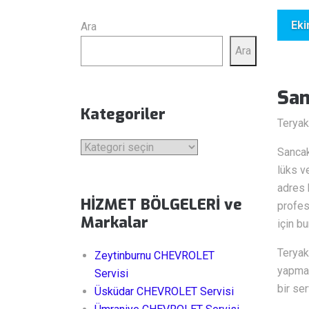
Sa
Eki
Ara
Ara
San
Kategoriler
Teryak
Kategoriler
Sancak
lüks v
adres 
HİZMET BÖLGELERİ ve
profes
Markalar
için bu
Teryak
Zeytinburnu CHEVROLET
yapma 
Servisi
bir ser
Üsküdar CHEVROLET Servisi