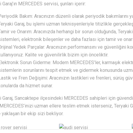
i Garaj’ın MERCEDES servisi, şunları içerir:
Periyodik Bakım: Aracınızın düzenli olarak periyodik bakımlarını yap
Teryaki Garaj, bu işlemi uzman teknisyenleriyle titizlikle gerçekleşt
Tamir ve Onarım: Aracınızda herhangi bir sorun olduğunda, Teryaki 
sistemleri, elektronik bileşenler ve daha fazlası için tamir ve on
Orijinal Yedek Parçalar: Aracınızın performansını ve güvenliğini 
kullanıyoruz. Kalite ve güvenilirlik bizim için önceliktir.
Elektronik Sorun Giderme: Modern MERCEDES’ler, karmaşık elektron
sistemlerin sorunlarını tespit etmek ve gidermek konusunda uzma
Lastik ve Fren Değişimi: Aracınızın lastikleri ve frenleri, sürüş güve
konularda da hizmet sunar.
i Garaj, Sancaktepe ilçesindeki MERCEDES sahipleri için güvendi
 MERCEDES’inizi uzman ellere teslim etmek isterseniz, Teryaki Garaj
 yaklaşan bir ekip sizi bekliyor.