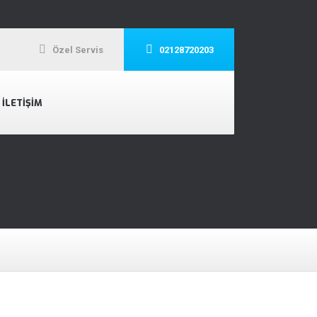
Özel Servis
02128720203
İLETIŞIM