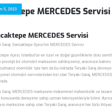
ncaktepe MERCEDES Servisi
m 5, 2023
caktepe MERCEDES Servisi
i Garaj: Sancaktepe İlçesi’nin MERCEDES Servisi
tepe ilçesi, İstanbul’un en özel ve doğal güzelliklerle dolu semt
e prestijli bir otomobil markasının sahibiyseniz, aracınızın bakı
bulmanız önemlidir. İşte tam da bu noktada Teryaki Garaj devreye 
yonel otomobil servislerinden biri olan Teryaki Garaj, MERCEDES 
rada.
i Garaj, MERCEDES markasının mükemmel mühendislik ve tasarımı
konusunda deneyime sahip uzman teknisyenleriyle bilinir. Ayrıca
vis merkezine sahip olan Teryaki Garaj, aracınızın her türlü ihtiyacı