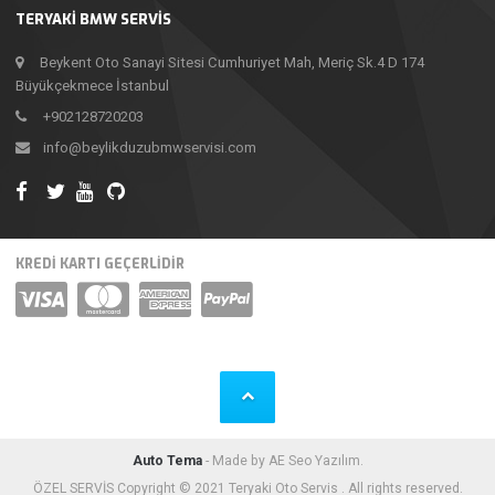
TERYAKI BMW SERVIS
Beykent Oto Sanayi Sitesi Cumhuriyet Mah, Meriç Sk.4 D 174
Büyükçekmece İstanbul
+902128720203
info@beylikduzubmwservisi.com
KREDI KARTI GEÇERLIDIR
Auto Tema
- Made by AE Seo Yazılım.
ÖZEL SERVİS Copyright © 2021 Teryaki Oto Servis . All rights reserved.