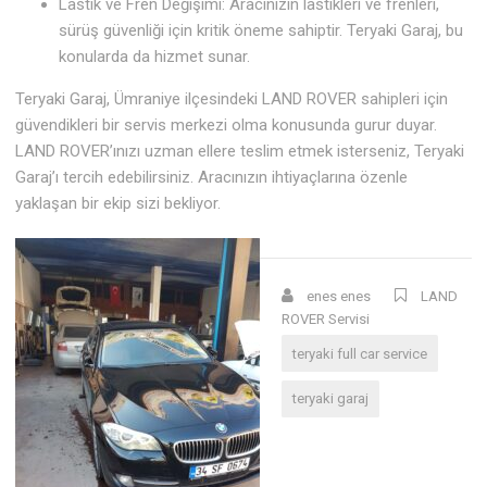
Lastik ve Fren Değişimi: Aracınızın lastikleri ve frenleri,
sürüş güvenliği için kritik öneme sahiptir. Teryaki Garaj, bu
konularda da hizmet sunar.
Teryaki Garaj, Ümraniye ilçesindeki LAND ROVER sahipleri için
güvendikleri bir servis merkezi olma konusunda gurur duyar.
LAND ROVER’ınızı uzman ellere teslim etmek isterseniz, Teryaki
Garaj’ı tercih edebilirsiniz. Aracınızın ihtiyaçlarına özenle
yaklaşan bir ekip sizi bekliyor.
enes enes
LAND
ROVER Servisi
teryaki full car service
teryaki garaj