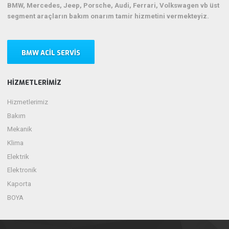
BMW, Mercedes, Jeep, Porsche, Audi, Ferrari, Volkswagen vb üst
segment araçların bakım onarım tamir hizmetini vermekteyiz.
BMW ACIL SERVIS
HIZMETLERIMIZ
Hizmetlerimiz
Bakım
Mekanik
Klima
Elektrik
Elektronik
Kaporta
BOYA