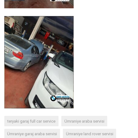
teryaki garaj full car service
Ümraniye araba servisi
Ümraniye garaj araba servisi
Ümraniye land rover servisi