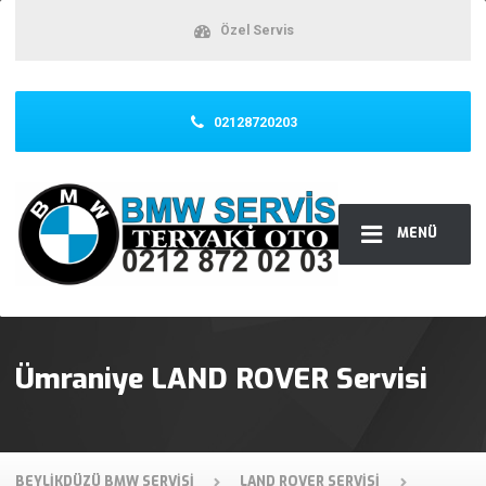
Özel Servis
02128720203
MENÜ
Ümraniye LAND ROVER Servisi
BEYLIKDÜZÜ BMW SERVISI
LAND ROVER SERVISI