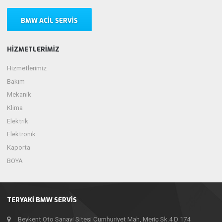
BMW ACIL SERVIS
HIZMETLERIMIZ
Hizmetlerimiz
Bakım
Mekanik
Klima
Elektrik
Elektronik
Kaporta
BOYA
TERYAKI BMW SERVIS
Beykent Oto Sanayi Sitesi Cumhuriyet Mah, Meriç Sk.4 D 174