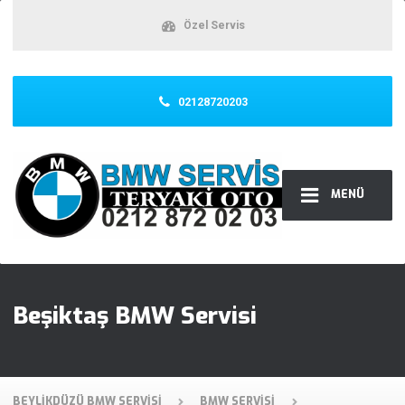
Özel Servis
02128720203
MENÜ
Beşiktaş BMW Servisi
BEYLIKDÜZÜ BMW SERVISI
BMW SERVISI