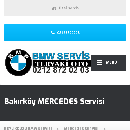
Özel Servis
02128720203
MENÜ
Bakırköy MERCEDES Servisi
BEYLIKDÜZÜ BMW SERVISI
MERCEDES SERVISI