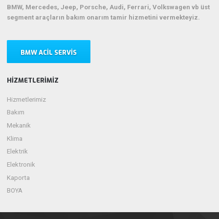
BMW, Mercedes, Jeep, Porsche, Audi, Ferrari, Volkswagen vb üst
segment araçların bakım onarım tamir hizmetini vermekteyiz.
BMW ACIL SERVIS
HIZMETLERIMIZ
Hizmetlerimiz
Bakım
Mekanik
Klima
Elektrik
Elektronik
Kaporta
BOYA