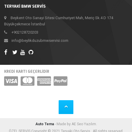
TERYAKI BMW SERVIS
Beykent Oto Sanayi Sitesi Cumhuriyet Mah, Meriç Sk.4 D 174
Büyükçekmece İstanbul
+902128720203
info@beylikduzubmwservisi.com
KREDI KARTI GEÇERLIDIR
Auto Tema
- Made by AE Seo Yazılım.
ÖZEL SERVİS Copyright © 2021 Teryaki Oto Servis . All rights reserved.