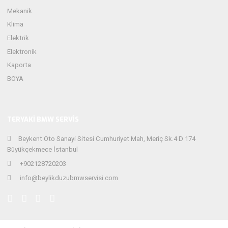
Mekanik
Klima
Elektrik
Elektronik
Kaporta
BOYA
TERYAKI BMW SERVIS
Beykent Oto Sanayi Sitesi Cumhuriyet Mah, Meriç Sk.4 D 174
Büyükçekmece İstanbul
+902128720203
info@beylikduzubmwservisi.com