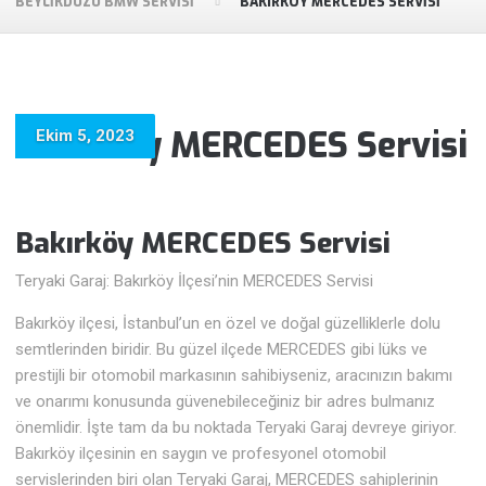
BEYLIKDÜZÜ BMW SERVISI
BAKIRKÖY MERCEDES SERVISI
Bakırköy MERCEDES Servisi
Ekim 5, 2023
Bakırköy MERCEDES Servisi
Teryaki Garaj: Bakırköy İlçesi’nin MERCEDES Servisi
Bakırköy ilçesi, İstanbul’un en özel ve doğal güzelliklerle dolu
semtlerinden biridir. Bu güzel ilçede MERCEDES gibi lüks ve
prestijli bir otomobil markasının sahibiyseniz, aracınızın bakımı
ve onarımı konusunda güvenebileceğiniz bir adres bulmanız
önemlidir. İşte tam da bu noktada Teryaki Garaj devreye giriyor.
Bakırköy ilçesinin en saygın ve profesyonel otomobil
servislerinden biri olan Teryaki Garaj, MERCEDES sahiplerinin