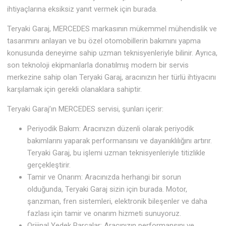
ihtiyaçlarına eksiksiz yanıt vermek için burada.
Teryaki Garaj, MERCEDES markasının mükemmel mühendislik ve
tasarımını anlayan ve bu özel otomobillerin bakımını yapma
konusunda deneyime sahip uzman teknisyenleriyle bilinir. Ayrıca,
son teknoloji ekipmanlarla donatılmış modern bir servis
merkezine sahip olan Teryaki Garaj, aracınızın her türlü ihtiyacını
karşılamak için gerekli olanaklara sahiptir.
Teryaki Garaj’ın MERCEDES servisi, şunları içerir:
Periyodik Bakım: Aracınızın düzenli olarak periyodik
bakımlarını yaparak performansını ve dayanıklılığını artırır.
Teryaki Garaj, bu işlemi uzman teknisyenleriyle titizlikle
gerçekleştirir.
Tamir ve Onarım: Aracınızda herhangi bir sorun
olduğunda, Teryaki Garaj sizin için burada. Motor,
şanzıman, fren sistemleri, elektronik bileşenler ve daha
fazlası için tamir ve onarım hizmeti sunuyoruz.
Orijinal Yedek Parçalar: Aracınızın performansını ve