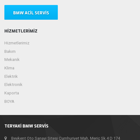
BMW ACIL SERVIS
HIZMETLERIMIZ
Hizmetlerimiz
Bakım
Mekanik
Klima
Elektrik
Elektronik
Kaporta
BOYA
TERYAKI BMW SERVIS
Beykent Oto Sanayi Sitesi Cumhuriyet Mah, Meriç Sk.4 D 174