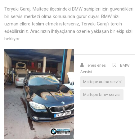
Teryaki Garaj, Maltepe ilçesindeki BMW sahipleri için güvendikleri
bir servis merkezi olma konusunda gurur duyar. BMW’nizi
uzman ellere teslim etmek isterseniz, Teryaki Garaj’ı tercih
edebilirsiniz. Aracınızın ihtiyaçlarına özenle yaklaşan bir ekip sizi
bekliyor.
enes enes
BMW
Servisi
Maltepe araba servisi
Maltepe bmw servisi