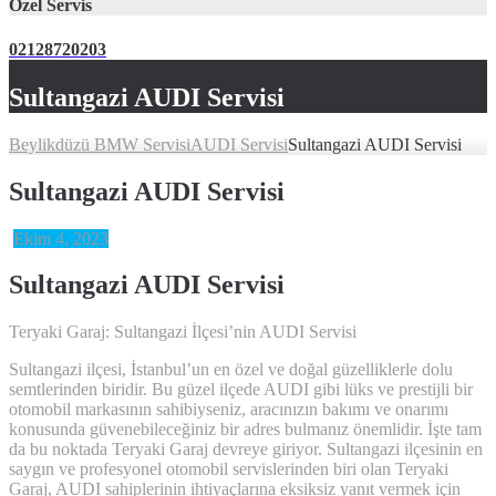
Özel Servis
02128720203
Sultangazi AUDI Servisi
Beylikdüzü BMW Servisi
AUDI Servisi
Sultangazi AUDI Servisi
Sultangazi AUDI Servisi
Ekim 4, 2023
Sultangazi AUDI Servisi
Teryaki Garaj: Sultangazi İlçesi’nin AUDI Servisi
Sultangazi ilçesi, İstanbul’un en özel ve doğal güzelliklerle dolu
semtlerinden biridir. Bu güzel ilçede AUDI gibi lüks ve prestijli bir
otomobil markasının sahibiyseniz, aracınızın bakımı ve onarımı
konusunda güvenebileceğiniz bir adres bulmanız önemlidir. İşte tam
da bu noktada Teryaki Garaj devreye giriyor. Sultangazi ilçesinin en
saygın ve profesyonel otomobil servislerinden biri olan Teryaki
Garaj, AUDI sahiplerinin ihtiyaçlarına eksiksiz yanıt vermek için