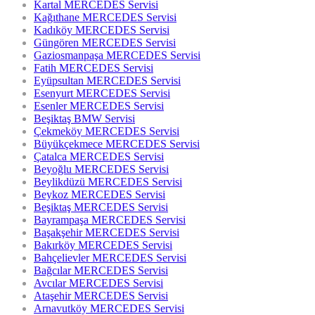
Kartal MERCEDES Servisi
Kağıthane MERCEDES Servisi
Kadıköy MERCEDES Servisi
Güngören MERCEDES Servisi
Gaziosmanpaşa MERCEDES Servisi
Fatih MERCEDES Servisi
Eyüpsultan MERCEDES Servisi
Esenyurt MERCEDES Servisi
Esenler MERCEDES Servisi
Beşiktaş BMW Servisi
Çekmeköy MERCEDES Servisi
Büyükçekmece MERCEDES Servisi
Çatalca MERCEDES Servisi
Beyoğlu MERCEDES Servisi
Beylikdüzü MERCEDES Servisi
Beykoz MERCEDES Servisi
Beşiktaş MERCEDES Servisi
Bayrampaşa MERCEDES Servisi
Başakşehir MERCEDES Servisi
Bakırköy MERCEDES Servisi
Bahçelievler MERCEDES Servisi
Bağcılar MERCEDES Servisi
Avcılar MERCEDES Servisi
Ataşehir MERCEDES Servisi
Arnavutköy MERCEDES Servisi