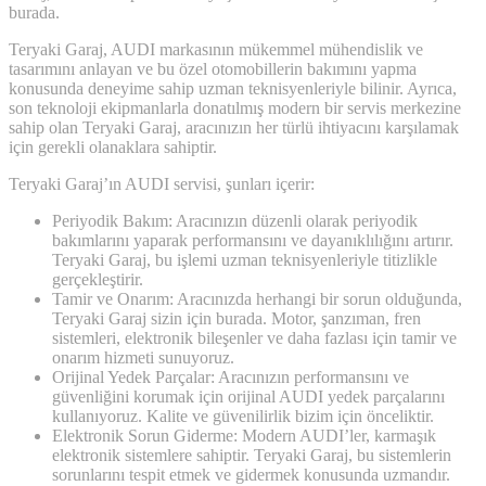
burada.
Teryaki Garaj, AUDI markasının mükemmel mühendislik ve
tasarımını anlayan ve bu özel otomobillerin bakımını yapma
konusunda deneyime sahip uzman teknisyenleriyle bilinir. Ayrıca,
son teknoloji ekipmanlarla donatılmış modern bir servis merkezine
sahip olan Teryaki Garaj, aracınızın her türlü ihtiyacını karşılamak
için gerekli olanaklara sahiptir.
Teryaki Garaj’ın AUDI servisi, şunları içerir:
Periyodik Bakım: Aracınızın düzenli olarak periyodik
bakımlarını yaparak performansını ve dayanıklılığını artırır.
Teryaki Garaj, bu işlemi uzman teknisyenleriyle titizlikle
gerçekleştirir.
Tamir ve Onarım: Aracınızda herhangi bir sorun olduğunda,
Teryaki Garaj sizin için burada. Motor, şanzıman, fren
sistemleri, elektronik bileşenler ve daha fazlası için tamir ve
onarım hizmeti sunuyoruz.
Orijinal Yedek Parçalar: Aracınızın performansını ve
güvenliğini korumak için orijinal AUDI yedek parçalarını
kullanıyoruz. Kalite ve güvenilirlik bizim için önceliktir.
Elektronik Sorun Giderme: Modern AUDI’ler, karmaşık
elektronik sistemlere sahiptir. Teryaki Garaj, bu sistemlerin
sorunlarını tespit etmek ve gidermek konusunda uzmandır.