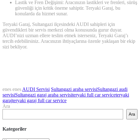
Lastik ve Fren Değişimi: Aracınızın lastikleri ve frenleri, sürüş
güvenliği için kritik öneme sahiptir. Teryaki Garaj, bu
konularda da hizmet sunar.
Teryaki Garaj, Sultangazi ilçesindeki AUDI sahipleri için
güvendikleri bir servis merkezi olma konusunda gurur duyar.
AUDI’nizi uzman ellere teslim etmek isterseniz, Teryaki Garaj’ı
tercih edebilirsiniz. Aracınızın ihtiyaçlarına özenle yaklaşan bir ekip
sizi bekliyor.
enes enes
AUDI Servisi
Sultangazi araba servisi
Sultangazi audi
servisi
Sultangazi garaj araba servisi
teryaki full car service
teryaki
garaj
teryaki garaj full car service
Ara
Ara
Kategoriler