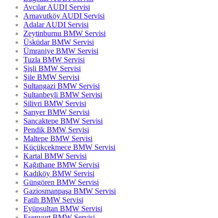
Avcılar AUDI Servisi
Arnavutköy AUDI Servisi
Adalar AUDI Servisi
Zeytinburnu BMW Servisi
Üsküdar BMW Servisi
Ümraniye BMW Servisi
Tuzla BMW Servisi
Şişli BMW Servisi
Şile BMW Servisi
Sultangazi BMW Servisi
Sultanbeyli BMW Servisi
Silivri BMW Servisi
Sarıyer BMW Servisi
Sancaktepe BMW Servisi
Pendik BMW Servisi
Maltepe BMW Servisi
Küçükçekmece BMW Servisi
Kartal BMW Servisi
Kağıthane BMW Servisi
Kadıköy BMW Servisi
Güngören BMW Servisi
Gaziosmanpaşa BMW Servisi
Fatih BMW Servisi
Eyüpsultan BMW Servisi
Esenyurt BMW Servisi