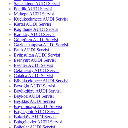
Sancaktepe AUDI Servisi
Pendik AUDI Servisi
Maltepe AUDI Servisi
Küçükçekmece AUDI Servisi
Kartal AUDI Servisi
Kağıthane AUDI Servisi
Kadıköy AUDI Servisi
Güngören AUDI Servisi
Gaziosmanpaşa AUDI Servisi
Fatih AUDI Servisi
Eyüpsultan AUDI Servisi
Esenyurt AUDI Servisi
Esenler AUDI Servisi
Çekmeköy AUDI Servisi
Çatalca AUDI Servisi
Büyükçekmece AUDI Servisi
Beyoğlu AUDI Servisi
Beylikdüzü AUDI Servisi
Beykoz AUDI Servisi
Beşiktaş AUDI Servisi
Bayrampaşa AUDI Servisi
Başakşehir AUDI Servisi
Bakırköy AUDI Servisi
Bahçelievler AUDI Servisi
Bağcılar AUDI Servisi