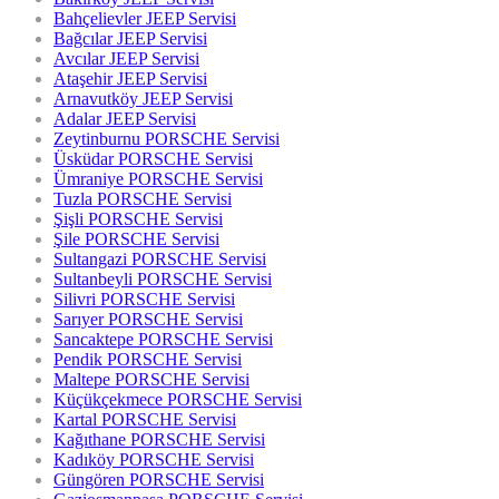
Bahçelievler JEEP Servisi
Bağcılar JEEP Servisi
Avcılar JEEP Servisi
Ataşehir JEEP Servisi
Arnavutköy JEEP Servisi
Adalar JEEP Servisi
Zeytinburnu PORSCHE Servisi
Üsküdar PORSCHE Servisi
Ümraniye PORSCHE Servisi
Tuzla PORSCHE Servisi
Şişli PORSCHE Servisi
Şile PORSCHE Servisi
Sultangazi PORSCHE Servisi
Sultanbeyli PORSCHE Servisi
Silivri PORSCHE Servisi
Sarıyer PORSCHE Servisi
Sancaktepe PORSCHE Servisi
Pendik PORSCHE Servisi
Maltepe PORSCHE Servisi
Küçükçekmece PORSCHE Servisi
Kartal PORSCHE Servisi
Kağıthane PORSCHE Servisi
Kadıköy PORSCHE Servisi
Güngören PORSCHE Servisi