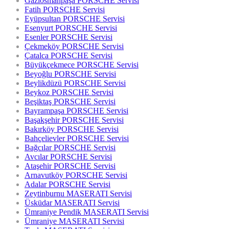
Gaziosmanpaşa PORSCHE Servisi
Fatih PORSCHE Servisi
Eyüpsultan PORSCHE Servisi
Esenyurt PORSCHE Servisi
Esenler PORSCHE Servisi
Çekmeköy PORSCHE Servisi
Çatalca PORSCHE Servisi
Büyükçekmece PORSCHE Servisi
Beyoğlu PORSCHE Servisi
Beylikdüzü PORSCHE Servisi
Beykoz PORSCHE Servisi
Beşiktaş PORSCHE Servisi
Bayrampaşa PORSCHE Servisi
Başakşehir PORSCHE Servisi
Bakırköy PORSCHE Servisi
Bahçelievler PORSCHE Servisi
Bağcılar PORSCHE Servisi
Avcılar PORSCHE Servisi
Ataşehir PORSCHE Servisi
Arnavutköy PORSCHE Servisi
Adalar PORSCHE Servisi
Zeytinburnu MASERATI Servisi
Üsküdar MASERATI Servisi
Ümraniye Pendik MASERATI Servisi
Ümraniye MASERATI Servisi