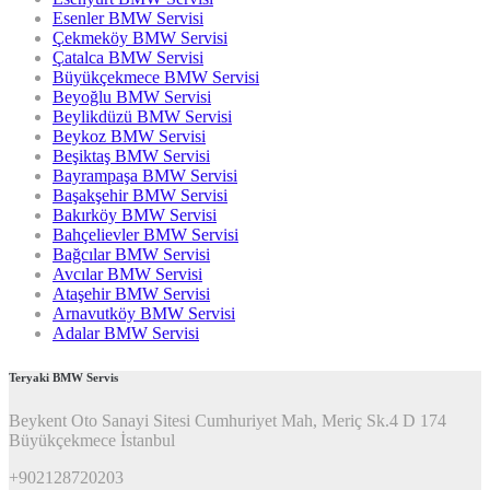
Esenler BMW Servisi
Çekmeköy BMW Servisi
Çatalca BMW Servisi
Büyükçekmece BMW Servisi
Beyoğlu BMW Servisi
Beylikdüzü BMW Servisi
Beykoz BMW Servisi
Beşiktaş BMW Servisi
Bayrampaşa BMW Servisi
Başakşehir BMW Servisi
Bakırköy BMW Servisi
Bahçelievler BMW Servisi
Bağcılar BMW Servisi
Avcılar BMW Servisi
Ataşehir BMW Servisi
Arnavutköy BMW Servisi
Adalar BMW Servisi
Teryaki BMW Servis
Beykent Oto Sanayi Sitesi Cumhuriyet Mah, Meriç Sk.4 D 174
Büyükçekmece İstanbul
+902128720203