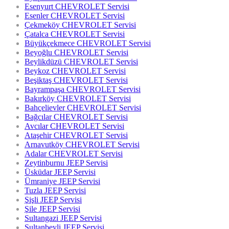
Esenyurt CHEVROLET Servisi
Esenler CHEVROLET Servisi
Çekmeköy CHEVROLET Servisi
Çatalca CHEVROLET Servisi
Büyükçekmece CHEVROLET Servisi
Beyoğlu CHEVROLET Servisi
Beylikdüzü CHEVROLET Servisi
Beykoz CHEVROLET Servisi
Beşiktaş CHEVROLET Servisi
Bayrampaşa CHEVROLET Servisi
Bakırköy CHEVROLET Servisi
Bahçelievler CHEVROLET Servisi
Bağcılar CHEVROLET Servisi
Avcılar CHEVROLET Servisi
Ataşehir CHEVROLET Servisi
Arnavutköy CHEVROLET Servisi
Adalar CHEVROLET Servisi
Zeytinburnu JEEP Servisi
Üsküdar JEEP Servisi
Ümraniye JEEP Servisi
Tuzla JEEP Servisi
Şişli JEEP Servisi
Şile JEEP Servisi
Sultangazi JEEP Servisi
Sultanbeyli JEEP Servisi