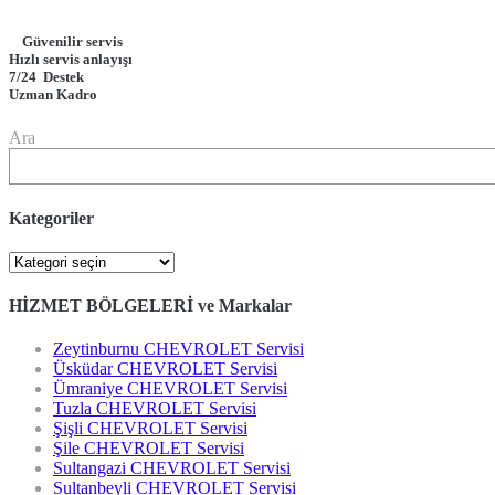
Güvenilir servis
Hızlı servis anlayışı
7/24 Destek
Uzman Kadro
Ara
Kategoriler
Kategoriler
HİZMET BÖLGELERİ ve Markalar
Zeytinburnu CHEVROLET Servisi
Üsküdar CHEVROLET Servisi
Ümraniye CHEVROLET Servisi
Tuzla CHEVROLET Servisi
Şişli CHEVROLET Servisi
Şile CHEVROLET Servisi
Sultangazi CHEVROLET Servisi
Sultanbeyli CHEVROLET Servisi