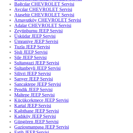
Bağcılar CHEVROLET Servisi
Avcılar CHEVROLET Servisi
Ataşehir CHEVROLET Servisi
Arnavutköy CHEVROLET Servisi
Adalar CHEVROLET Servisi
Zeytinburnu JEEP Servisi
Üsküdar JEEP Servisi
Ümraniye JEEP Servisi
Tuzla JEEP Servisi
Şişli JEEP Servisi
Şile JEEP Servisi
Sultangazi JEEP Servisi
Sultanbeyli JEEP Servisi
Silivri JEEP Servisi
Sarıyer JEEP Servisi
Sancaktepe JEEP Servisi
Pendik JEEP Servisi
Maltepe JEEP Servisi
Küçükçekmece JEEP Servisi
Kartal JEEP Servisi
Kağıthane JEEP Servisi
Kadıköy JEEP Servisi
Güngören JEEP Servisi
Gaziosmanpaşa JEEP Servisi
Fatih JEEP Servisi