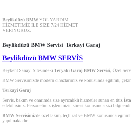
Beylikdüzü BMW
YOL YARDIM
HİZMETİMİZ İLE SİZE 7/24 HİZMET
VERİYORUZ.
Beylikdüzü BMW Servisi Terkayi Garaj
Beylikdüzü BMW SERVİS
Beykent Sanayi Sitesindeki
Teryaki Garaj BMW Servisi
, Özel Ser
BMW Servisimizde modern cihazlarımız ve konusunda eğitimli, çeki
Terkayi Garaj
Servis, bakım ve onarımda size ayrıcalıklı hizmetler sunan en titiz
İs
edebilirsiniz. Personelimiz işleminizin süresi konusunda sizi bilgilendir
BMW Servisimi
zde özel takım, teçhizat ve BMW konusunda eğitimli v
yapılmaktadır.