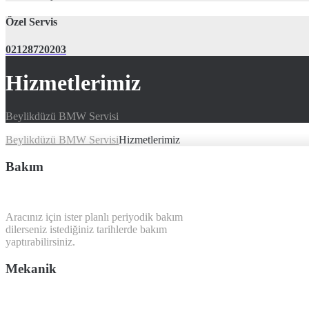
Özel Servis
02128720203
Hizmetlerimiz
Beylikdüzü BMW Servisi
Beylikdüzü BMW Servisi
Hizmetlerimiz
Bakım
Aracınız için ister planlı periyodik bakım
dilerseniz istediğiniz tarihlerde bakım
yaptırabilirsiniz.
Mekanik