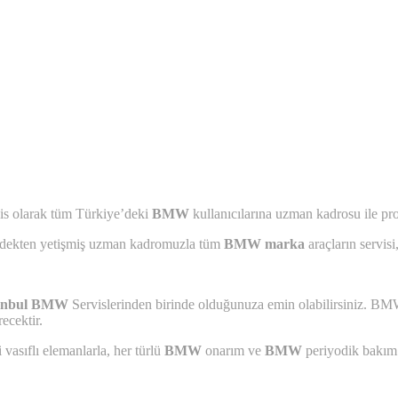
vis olarak tüm Türkiye’deki
BMW
kullanıcılarına uzman kadrosu ile pr
rdekten yetişmiş uzman kadromuzla tüm
BMW marka
araçların servisi
tanbul BMW
Servislerinden birinde olduğunuza emin olabilirsiniz. BMW
ecektir.
asıflı elemanlarla, her türlü
BMW
onarım ve
BMW
periyodik bakım 