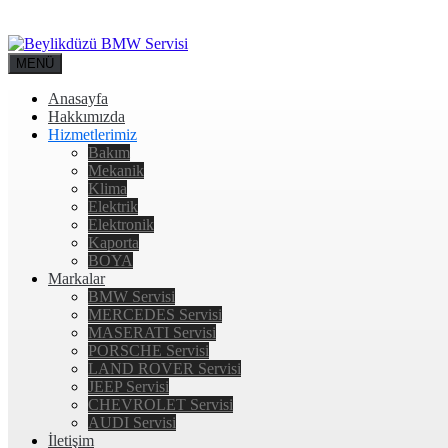
MENÜ
Anasayfa
Hakkımızda
Hizmetlerimiz
Bakım
Mekanik
Klima
Elektrik
Elektronik
Kaporta
BOYA
Markalar
BMW Servisi
MERCEDES Servisi
MASERATI Servisi
PORSCHE Servisi
LAND ROVER Servisi
JEEP Servisi
CHEVROLET Servisi
AUDI Servisi
İletişim