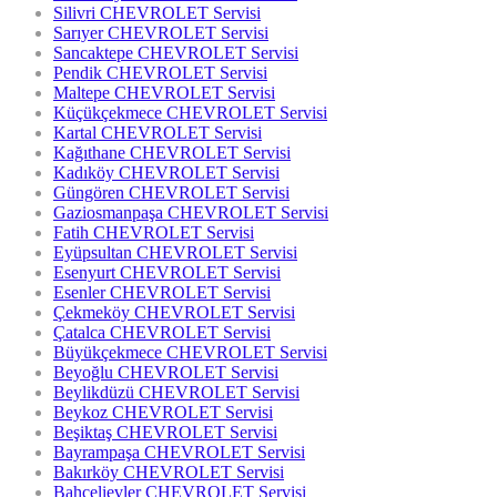
Silivri CHEVROLET Servisi
Sarıyer CHEVROLET Servisi
Sancaktepe CHEVROLET Servisi
Pendik CHEVROLET Servisi
Maltepe CHEVROLET Servisi
Küçükçekmece CHEVROLET Servisi
Kartal CHEVROLET Servisi
Kağıthane CHEVROLET Servisi
Kadıköy CHEVROLET Servisi
Güngören CHEVROLET Servisi
Gaziosmanpaşa CHEVROLET Servisi
Fatih CHEVROLET Servisi
Eyüpsultan CHEVROLET Servisi
Esenyurt CHEVROLET Servisi
Esenler CHEVROLET Servisi
Çekmeköy CHEVROLET Servisi
Çatalca CHEVROLET Servisi
Büyükçekmece CHEVROLET Servisi
Beyoğlu CHEVROLET Servisi
Beylikdüzü CHEVROLET Servisi
Beykoz CHEVROLET Servisi
Beşiktaş CHEVROLET Servisi
Bayrampaşa CHEVROLET Servisi
Bakırköy CHEVROLET Servisi
Bahçelievler CHEVROLET Servisi