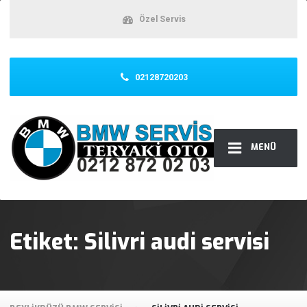
Özel Servis
02128720203
MENÜ
Etiket:
Silivri audi servisi