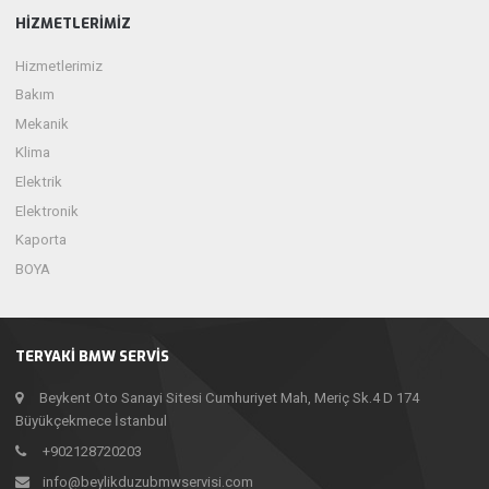
HIZMETLERIMIZ
Hizmetlerimiz
Bakım
Mekanik
Klima
Elektrik
Elektronik
Kaporta
BOYA
TERYAKI BMW SERVIS
Beykent Oto Sanayi Sitesi Cumhuriyet Mah, Meriç Sk.4 D 174
Büyükçekmece İstanbul
+902128720203
info@beylikduzubmwservisi.com