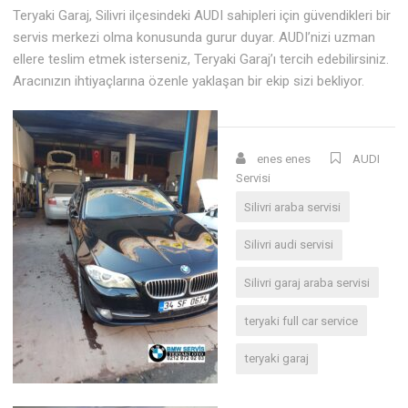
Teryaki Garaj, Silivri ilçesindeki AUDI sahipleri için güvendikleri bir
servis merkezi olma konusunda gurur duyar. AUDI’nizi uzman
ellere teslim etmek isterseniz, Teryaki Garaj’ı tercih edebilirsiniz.
Aracınızın ihtiyaçlarına özenle yaklaşan bir ekip sizi bekliyor.
enes enes
AUDI
Servisi
Silivri araba servisi
Silivri audi servisi
Silivri garaj araba servisi
teryaki full car service
teryaki garaj