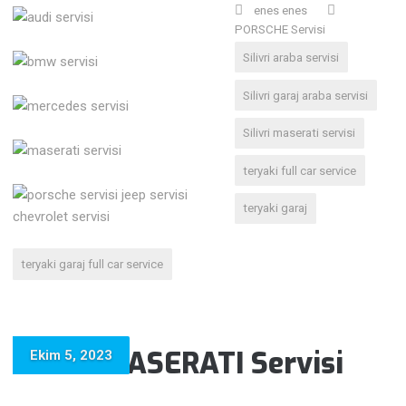
enes enes
PORSCHE Servisi
Silivri araba servisi
Silivri garaj araba servisi
Silivri maserati servisi
teryaki full car service
teryaki garaj
teryaki garaj full car service
Silivri MASERATI Servisi
Ekim 5, 2023