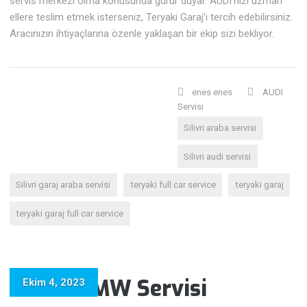
servis merkezi olma konusunda gurur duyar. AUDI’nizi uzman
ellere teslim etmek isterseniz, Teryaki Garaj’ı tercih edebilirsiniz.
Aracınızın ihtiyaçlarına özenle yaklaşan bir ekip sizi bekliyor.
enes enes
AUDI
Servisi
Silivri araba servisi
Silivri audi servisi
Silivri garaj araba servisi
teryaki full car service
teryaki garaj
teryaki garaj full car service
Silivri BMW Servisi
Ekim 4, 2023