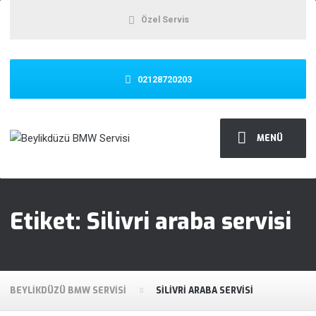
Özel Servis
02128720203
MENÜ
Etiket:
Silivri araba servisi
BEYLIKDÜZÜ BMW SERVISI
SILIVRI ARABA SERVISI