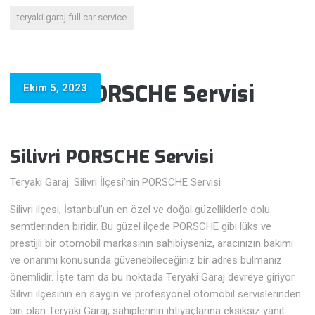
teryaki garaj full car service
Silivri PORSCHE Servisi
Ekim 5, 2023
Silivri PORSCHE Servisi
Teryaki Garaj: Silivri İlçesi’nin PORSCHE Servisi
Silivri ilçesi, İstanbul’un en özel ve doğal güzelliklerle dolu
semtlerinden biridir. Bu güzel ilçede PORSCHE gibi lüks ve
prestijli bir otomobil markasının sahibiyseniz, aracınızın bakımı
ve onarımı konusunda güvenebileceğiniz bir adres bulmanız
önemlidir. İşte tam da bu noktada Teryaki Garaj devreye giriyor.
Silivri ilçesinin en saygın ve profesyonel otomobil servislerinden
biri olan Teryaki Garaj, sahiplerinin ihtiyaçlarına eksiksiz yanıt