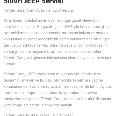
Silivri JEEP Servisi
Teryaki Garaj: Silivri İlçesi’nin JEEP Servisi
Silivri ilçesi, İstanbul’un en özel ve doğal güzelliklerle dolu
semtlerinden biridir. Bu güzel ilçede JEEP gibi lüks ve prestijli bir
otomobil markasının sahibiyseniz, aracınızın bakımı ve onarımı
konusunda güvenebileceğiniz bir adres bulmanız önemlidir. İşte
tam da bu noktada Teryaki Garaj devreye giriyor. Silivri ilçesinin
en saygın ve profesyonel otomobil servislerinden biri olan
Teryaki Garaj, sahiplerinin ihtiyaçlarına eksiksiz yanıt vermek için
burada.
Teryaki Garaj, JEEP markasının mükemmel mühendislik ve
tasarımını anlayan ve bu özel otomobillerin bakımını yapma
konusunda deneyime sahip uzman teknisyenleriyle bilinir. Ayrıca,
son teknoloji ekipmanlarla donatılmış modern bir servis
merkezine sahip olan Teryaki Garaj, aracınızın her türlü ihtiyacını
karşılamak için gerekli olanaklara sahiptir.
Teryaki Garaj’ın JEEP servisi, şunları içerir: