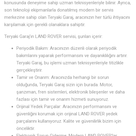
konusunda deneyime sahip uzman teknisyenleriyle bilinir. Ayrıca,
son teknoloji ekipmanlarla donatılmış modern bir servis
merkezine sahip olan Teryaki Garaj, aracınızın her türlü ihtiyacını
karşılamak için gerekli olanaklara sahiptir.
Teryaki Garaj’ın LAND ROVER servisi, şunları içerir:
Periyodik Bakım: Aracınızın düzenli olarak periyodik
bakımlarını yaparak performansını ve dayanıklılığını artırır.
Teryaki Garaj, bu işlemi uzman teknisyenleriyle titizlikle
gerçekleştirir.
Tamir ve Onarım: Aracınızda herhangi bir sorun
olduğunda, Teryaki Garaj sizin için burada. Motor,
şanzıman, fren sistemleri, elektronik bileşenler ve daha
fazlası için tamir ve onarım hizmeti sunuyoruz.
Orijinal Yedek Parçalar: Aracınızın performansını ve
güvenliğini korumak için orijinal LAND ROVER yedek
parçalarını kullanıyoruz. Kalite ve güvenilirlik bizim için
önceliktir.
Elektronik Sorun Giderme: Modern LAND ROVER’lar ,