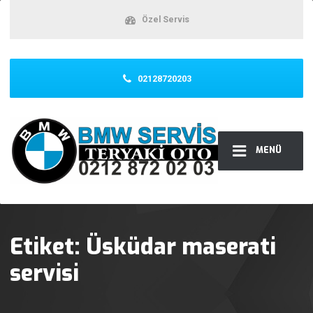
Özel Servis
02128720203
MENÜ
Etiket:
Üsküdar maserati
servisi