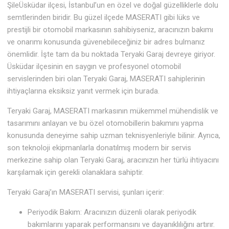
ŞileÜsküdar ilçesi, İstanbul’un en özel ve doğal güzelliklerle dolu
semtlerinden biridir. Bu güzel ilçede MASERATI gibi lüks ve
prestijli bir otomobil markasının sahibiyseniz, aracınızın bakımı
ve onarımı konusunda güvenebileceğiniz bir adres bulmanız
önemlidir. İşte tam da bu noktada Teryaki Garaj devreye giriyor.
Üsküdar ilçesinin en saygın ve profesyonel otomobil
servislerinden biri olan Teryaki Garaj, MASERATI sahiplerinin
ihtiyaçlarına eksiksiz yanıt vermek için burada.
Teryaki Garaj, MASERATI markasının mükemmel mühendislik ve
tasarımını anlayan ve bu özel otomobillerin bakımını yapma
konusunda deneyime sahip uzman teknisyenleriyle bilinir. Ayrıca,
son teknoloji ekipmanlarla donatılmış modern bir servis
merkezine sahip olan Teryaki Garaj, aracınızın her türlü ihtiyacını
karşılamak için gerekli olanaklara sahiptir.
Teryaki Garaj’ın MASERATI servisi, şunları içerir:
Periyodik Bakım: Aracınızın düzenli olarak periyodik
bakımlarını yaparak performansını ve dayanıklılığını artırır.