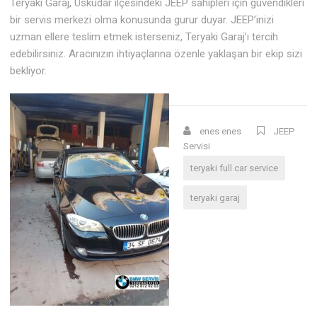
Teryaki Garaj, Üsküdar ilçesindeki JEEP sahipleri için güvendikleri
bir servis merkezi olma konusunda gurur duyar. JEEP’inizi
uzman ellere teslim etmek isterseniz, Teryaki Garaj’ı tercih
edebilirsiniz. Aracınızın ihtiyaçlarına özenle yaklaşan bir ekip sizi
bekliyor.
enes enes
JEEP
Servisi
teryaki full car service
teryaki garaj