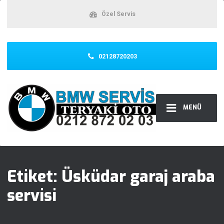
Özel Servis
02128720203
MENÜ
Etiket:
Üsküdar garaj araba
servisi