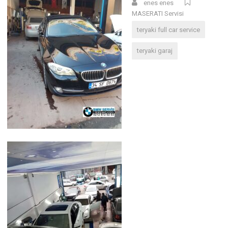
enes enes
MASERATI Servisi
teryaki full car service
teryaki garaj