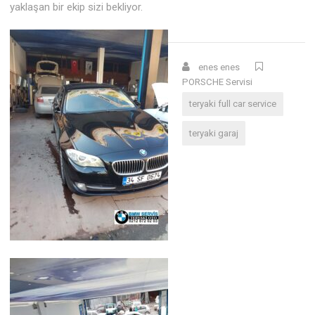
yaklaşan bir ekip sizi bekliyor.
enes enes
PORSCHE Servisi
teryaki full car service
teryaki garaj