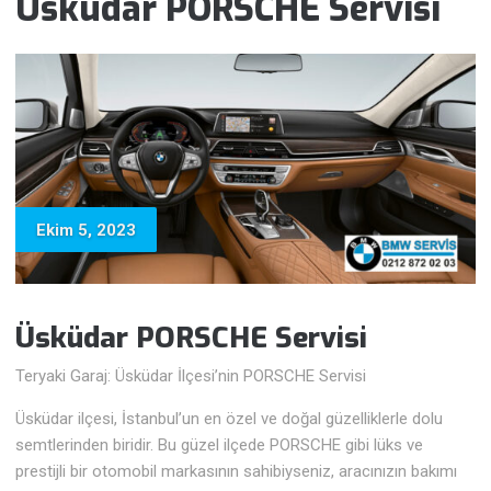
Üsküdar PORSCHE Servisi
Ekim 5, 2023
Üsküdar PORSCHE Servisi
Teryaki Garaj: Üsküdar İlçesi’nin PORSCHE Servisi
Üsküdar ilçesi, İstanbul’un en özel ve doğal güzelliklerle dolu
semtlerinden biridir. Bu güzel ilçede PORSCHE gibi lüks ve
prestijli bir otomobil markasının sahibiyseniz, aracınızın bakımı