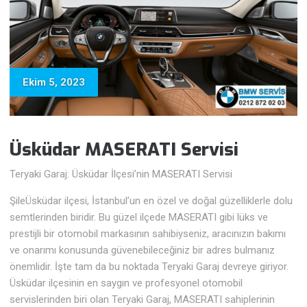
Ekim 5, 2023
Üsküdar MASERATI Servisi
Teryaki Garaj: Üsküdar İlçesi’nin MASERATI Servisi
ŞileÜsküdar ilçesi, İstanbul’un en özel ve doğal güzelliklerle dolu
semtlerinden biridir. Bu güzel ilçede MASERATI gibi lüks ve
prestijli bir otomobil markasının sahibiyseniz, aracınızın bakımı
ve onarımı konusunda güvenebileceğiniz bir adres bulmanız
önemlidir. İşte tam da bu noktada Teryaki Garaj devreye giriyor.
Üsküdar ilçesinin en saygın ve profesyonel otomobil
servislerinden biri olan Teryaki Garaj, MASERATI sahiplerinin