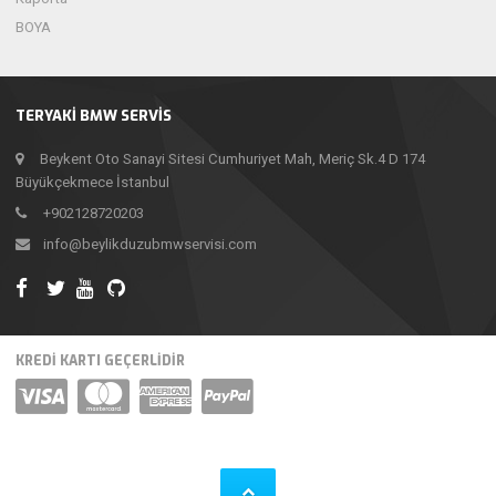
BOYA
TERYAKI BMW SERVIS
Beykent Oto Sanayi Sitesi Cumhuriyet Mah, Meriç Sk.4 D 174
Büyükçekmece İstanbul
+902128720203
info@beylikduzubmwservisi.com
KREDI KARTI GEÇERLIDIR