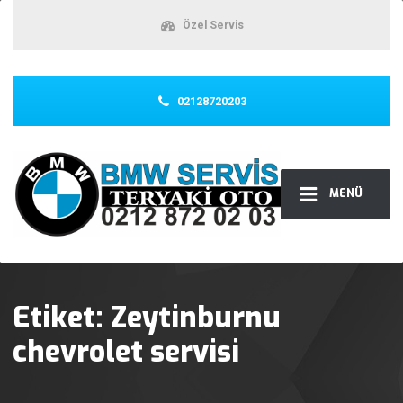
Özel Servis
02128720203
MENÜ
Etiket:
Zeytinburnu
chevrolet servisi