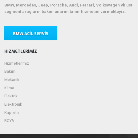
BMW, Mercedes, Jeep, Porsche, Audi, Ferrari, Volkswagen vb üst
segment araçların bakım onarım tamir hizmetini vermekteyiz.
BMW ACIL SERVIS
HIZMETLERIMIZ
Hizmetlerimiz
Bakım
Mekanik
Klima
Elektrik
Elektronik
Kaporta
BOYA