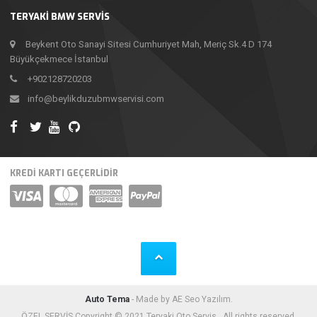
TERYAKI BMW SERVIS
Beykent Oto Sanayi Sitesi Cumhuriyet Mah, Meriç Sk.4 D 174
Büyükçekmece İstanbul
+902128720203
info@beylikduzubmwservisi.com
KREDI KARTI GEÇERLIDIR
Auto Tema
- Made by AE Seo Yazılım.
ÖZEL SERVİS Copyright © 2021 Teryaki Oto Servis . All rights reserved.