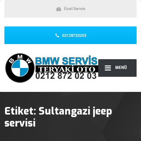
Özel Servis
02128720203
MENÜ
Etiket:
Sultangazi jeep
servisi