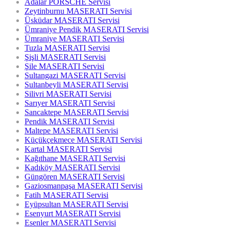
Adalar PORSCHE Servisi
Zeytinburnu MASERATI Servisi
Üsküdar MASERATI Servisi
Ümraniye Pendik MASERATI Servisi
Ümraniye MASERATI Servisi
Tuzla MASERATI Servisi
Şişli MASERATI Servisi
Şile MASERATI Servisi
Sultangazi MASERATI Servisi
Sultanbeyli MASERATI Servisi
Silivri MASERATI Servisi
Sarıyer MASERATI Servisi
Sancaktepe MASERATI Servisi
Pendik MASERATI Servisi
Maltepe MASERATI Servisi
Küçükçekmece MASERATI Servisi
Kartal MASERATI Servisi
Kağıthane MASERATI Servisi
Kadıköy MASERATI Servisi
Güngören MASERATI Servisi
Gaziosmanpaşa MASERATI Servisi
Fatih MASERATI Servisi
Eyüpsultan MASERATI Servisi
Esenyurt MASERATI Servisi
Esenler MASERATI Servisi