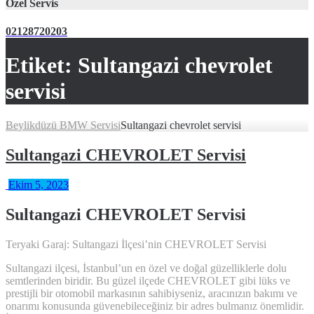
Özel Servis
02128720203
Etiket:
Sultangazi chevrolet
servisi
Beylikdüzü BMW Servisi
Sultangazi chevrolet servisi
Sultangazi CHEVROLET Servisi
Ekim 5, 2023
Sultangazi CHEVROLET Servisi
Teryaki Garaj: Sultangazi İlçesi’nin CHEVROLET Servisi
Sultangazi ilçesi, İstanbul’un en özel ve doğal güzelliklerle dolu
semtlerinden biridir. Bu güzel ilçede CHEVROLET gibi lüks ve
prestijli bir otomobil markasının sahibiyseniz, aracınızın bakımı ve
onarımı konusunda güvenebileceğiniz bir adres bulmanız önemlidir.