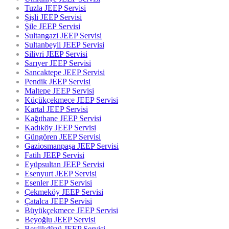
Tuzla JEEP Servisi
Şişli JEEP Servisi
Şile JEEP Servisi
Sultangazi JEEP Servisi
Sultanbeyli JEEP Servisi
Silivri JEEP Servisi
Sarıyer JEEP Servisi
Sancaktepe JEEP Servisi
Pendik JEEP Servisi
Maltepe JEEP Servisi
Küçükçekmece JEEP Servisi
Kartal JEEP Servisi
Kağıthane JEEP Servisi
Kadıköy JEEP Servisi
Güngören JEEP Servisi
Gaziosmanpaşa JEEP Servisi
Fatih JEEP Servisi
Eyüpsultan JEEP Servisi
Esenyurt JEEP Servisi
Esenler JEEP Servisi
Çekmeköy JEEP Servisi
Çatalca JEEP Servisi
Büyükçekmece JEEP Servisi
Beyoğlu JEEP Servisi
Beylikdüzü JEEP Servisi