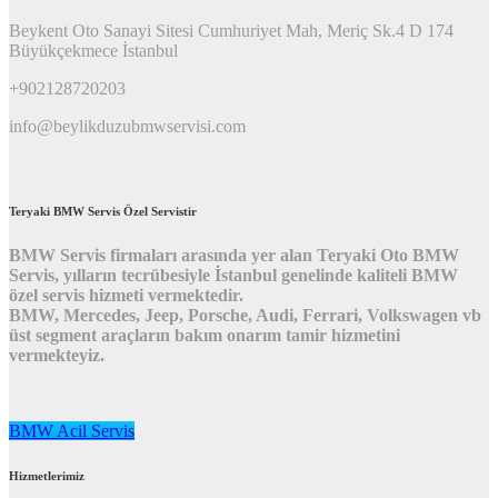
Beykent Oto Sanayi Sitesi Cumhuriyet Mah, Meriç Sk.4 D 174
Büyükçekmece İstanbul
+902128720203
info@beylikduzubmwservisi.com
Teryaki BMW Servis Özel Servistir
BMW Servis firmaları arasında yer alan Teryaki Oto BMW
Servis, yılların tecrübesiyle İstanbul genelinde kaliteli BMW
özel servis hizmeti vermektedir.
BMW, Mercedes, Jeep, Porsche, Audi, Ferrari, Volkswagen vb
üst segment araçların bakım onarım tamir hizmetini
vermekteyiz.
BMW Acil Servis
Hizmetlerimiz