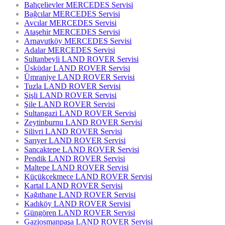
Bahçelievler MERCEDES Servisi
Bağcılar MERCEDES Servisi
Avcılar MERCEDES Servisi
Ataşehir MERCEDES Servisi
Arnavutköy MERCEDES Servisi
Adalar MERCEDES Servisi
Sultanbeyli LAND ROVER Servisi
Üsküdar LAND ROVER Servisi
Ümraniye LAND ROVER Servisi
Tuzla LAND ROVER Servisi
Şişli LAND ROVER Servisi
Şile LAND ROVER Servisi
Sultangazi LAND ROVER Servisi
Zeytinburnu LAND ROVER Servisi
Silivri LAND ROVER Servisi
Sarıyer LAND ROVER Servisi
Sancaktepe LAND ROVER Servisi
Pendik LAND ROVER Servisi
Maltepe LAND ROVER Servisi
Küçükçekmece LAND ROVER Servisi
Kartal LAND ROVER Servisi
Kağıthane LAND ROVER Servisi
Kadıköy LAND ROVER Servisi
Güngören LAND ROVER Servisi
Gaziosmanpaşa LAND ROVER Servisi