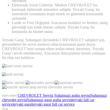
önceliktir.
Elektronik Sorun Giderme: Modern CHEVROLET’ler,
karmaşık elektronik sistemlere sahiptir. Teryaki Garaj, bu
sistemlerin sorunlarını tespit etmek ve gidermek konusunda
uzmandır.
Lastik ve Fren Değişimi: Aracınızın lastikleri ve frenleri, sürüş
güvenliği için kritik öneme sahiptir. Teryaki Garaj, bu
konularda da hizmet sunar.
Teryaki Garaj, Sultangazi ilçesindeki CHEVROLET sahipleri için
güvendikleri bir servis merkezi olma konusunda gurur duyar.
CHEVROLET’inizi uzman ellere teslim etmek isterseniz, Teryaki
Garaj’ı tercih edebilirsiniz. Aracınızın ihtiyaçlarına özenle yaklaşan
bir ekip sizi bekliyor.
enes enes
CHEVROLET Servisi
Sultangazi araba servisi
Sultangazi
chevrolet servisi
Sultangazi garaj araba servisi
teryaki full car
service
teryaki garaj
teryaki garaj full car service
Ara