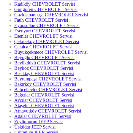
Kadıköy CHEVROLET Servisi
Güngören CHEVROLET Servisi
Gaziosmanpaşa CHEVROLET Servisi
Fatih CHEVROLET Servisi
Eyüpsultan CHEVROLET Servisi
Esenyurt CHEVROLET Servisi
Esenler CHEVROLET Servisi
Çekmeköy CHEVROLET Servisi
Çatalca CHEVROLET Servisi
Büyükçekmece CHEVROLET Servisi
Beyoğlu CHEVROLET Servisi
Beylikdüzü CHEVROLET Servisi
Beykoz CHEVROLET Servisi
Beşiktaş CHEVROLET Servisi
Bayrampaşa CHEVROLET Servisi
Bakırköy CHEVROLET Servisi
Bahçelievler CHEVROLET Servisi
Bağcılar CHEVROLET Servisi
Avcılar CHEVROLET Servisi
Ataşehir CHEVROLET Servisi
Arnavutköy CHEVROLET Servisi
Adalar CHEVROLET Servisi
Zeytinburnu JEEP Servisi
Üsküdar JEEP Servisi
Ümraniye JEEP Servisi