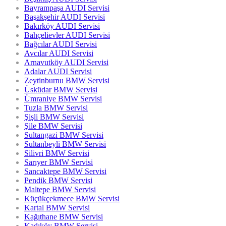
Bayrampaşa AUDI Servisi
Başakşehir AUDI Servisi
Bakırköy AUDI Servisi
Bahçelievler AUDI Servisi
Bağcılar AUDI Servisi
Avcılar AUDI Servisi
Arnavutköy AUDI Servisi
Adalar AUDI Servisi
Zeytinburnu BMW Servisi
Üsküdar BMW Servisi
Ümraniye BMW Servisi
Tuzla BMW Servisi
Şişli BMW Servisi
Şile BMW Servisi
Sultangazi BMW Servisi
Sultanbeyli BMW Servisi
Silivri BMW Servisi
Sarıyer BMW Servisi
Sancaktepe BMW Servisi
Pendik BMW Servisi
Maltepe BMW Servisi
Küçükçekmece BMW Servisi
Kartal BMW Servisi
Kağıthane BMW Servisi
Kadıköy BMW Servisi