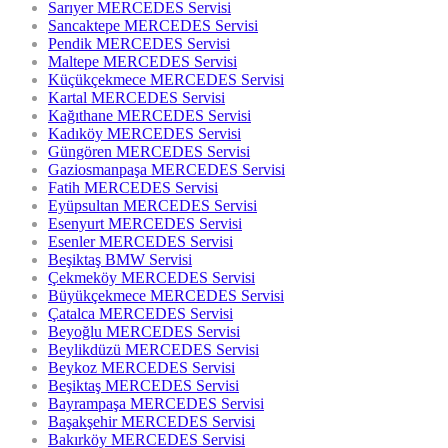
Sarıyer MERCEDES Servisi
Sancaktepe MERCEDES Servisi
Pendik MERCEDES Servisi
Maltepe MERCEDES Servisi
Küçükçekmece MERCEDES Servisi
Kartal MERCEDES Servisi
Kağıthane MERCEDES Servisi
Kadıköy MERCEDES Servisi
Güngören MERCEDES Servisi
Gaziosmanpaşa MERCEDES Servisi
Fatih MERCEDES Servisi
Eyüpsultan MERCEDES Servisi
Esenyurt MERCEDES Servisi
Esenler MERCEDES Servisi
Beşiktaş BMW Servisi
Çekmeköy MERCEDES Servisi
Büyükçekmece MERCEDES Servisi
Çatalca MERCEDES Servisi
Beyoğlu MERCEDES Servisi
Beylikdüzü MERCEDES Servisi
Beykoz MERCEDES Servisi
Beşiktaş MERCEDES Servisi
Bayrampaşa MERCEDES Servisi
Başakşehir MERCEDES Servisi
Bakırköy MERCEDES Servisi