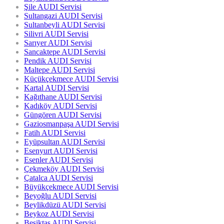
Şile AUDI Servisi
Sultangazi AUDI Servisi
Sultanbeyli AUDI Servisi
Silivri AUDI Servisi
Sarıyer AUDI Servisi
Sancaktepe AUDI Servisi
Pendik AUDI Servisi
Maltepe AUDI Servisi
Küçükçekmece AUDI Servisi
Kartal AUDI Servisi
Kağıthane AUDI Servisi
Kadıköy AUDI Servisi
Güngören AUDI Servisi
Gaziosmanpaşa AUDI Servisi
Fatih AUDI Servisi
Eyüpsultan AUDI Servisi
Esenyurt AUDI Servisi
Esenler AUDI Servisi
Çekmeköy AUDI Servisi
Çatalca AUDI Servisi
Büyükçekmece AUDI Servisi
Beyoğlu AUDI Servisi
Beylikdüzü AUDI Servisi
Beykoz AUDI Servisi
Beşiktaş AUDI Servisi