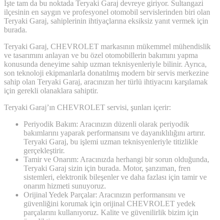
İşte tam da bu noktada Teryaki Garaj devreye giriyor. Sultangazi
ilçesinin en saygın ve profesyonel otomobil servislerinden biri olan
Teryaki Garaj, sahiplerinin ihtiyaçlarına eksiksiz yanıt vermek için
burada.
Teryaki Garaj, CHEVROLET markasının mükemmel mühendislik
ve tasarımını anlayan ve bu özel otomobillerin bakımını yapma
konusunda deneyime sahip uzman teknisyenleriyle bilinir. Ayrıca,
son teknoloji ekipmanlarla donatılmış modern bir servis merkezine
sahip olan Teryaki Garaj, aracınızın her türlü ihtiyacını karşılamak
için gerekli olanaklara sahiptir.
Teryaki Garaj’ın CHEVROLET servisi, şunları içerir:
Periyodik Bakım: Aracınızın düzenli olarak periyodik
bakımlarını yaparak performansını ve dayanıklılığını artırır.
Teryaki Garaj, bu işlemi uzman teknisyenleriyle titizlikle
gerçekleştirir.
Tamir ve Onarım: Aracınızda herhangi bir sorun olduğunda,
Teryaki Garaj sizin için burada. Motor, şanzıman, fren
sistemleri, elektronik bileşenler ve daha fazlası için tamir ve
onarım hizmeti sunuyoruz.
Orijinal Yedek Parçalar: Aracınızın performansını ve
güvenliğini korumak için orijinal CHEVROLET yedek
parçalarını kullanıyoruz. Kalite ve güvenilirlik bizim için