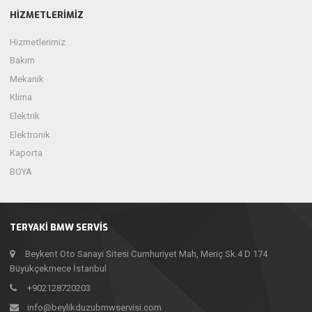
HIZMETLERIMIZ
Hizmetlerimiz
Bakım
Mekanik
Klima
Elektrik
Elektronik
Kaporta
BOYA
TERYAKI BMW SERVIS
Beykent Oto Sanayi Sitesi Cumhuriyet Mah, Meriç Sk.4 D 174
Büyükçekmece İstanbul
+902128720203
info@beylikduzubmwservisi.com