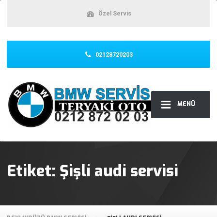
Özel Servis
02128720203
MENÜ
Etiket:
Şişli audi servisi