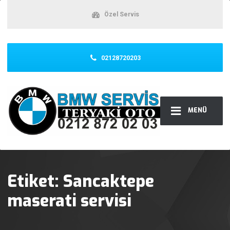
Özel Servis
02128720203
MENÜ
Etiket:
Sancaktepe
maserati servisi