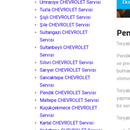
Ümraniye CHEVROLET Servisi
Eki
Tuzla CHEVROLET Servisi
Şişli CHEVROLET Servisi
Şile CHEVROLET Servisi
Pen
Sultangazi CHEVROLET
Servisi
Teryak
Sultanbeyli CHEVROLET
Servisi
Pendik
Silivri CHEVROLET Servisi
ve pre
Sarıyer CHEVROLET Servisi
bulman
Sancaktepe CHEVROLET
otomob
Servisi
Teryak
Pendik CHEVROLET Servisi
yapma 
Maltepe CHEVROLET Servisi
bir ser
Küçükçekmece CHEVROLET
Servisi
Teryak
Kartal CHEVROLET Servisi