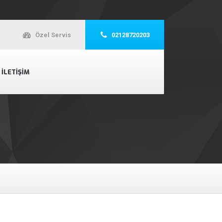
Özel Servis
02128720203
İLETIŞIM