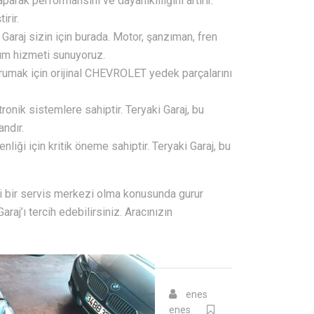
arak performansını ve dayanıklılığını artırır.
irir.
Garaj sizin için burada. Motor, şanzıman, fren
arım hizmeti sunuyoruz.
korumak için orijinal CHEVROLET yedek parçalarını
nik sistemlere sahiptir. Teryaki Garaj, bu
ndır.
nliği için kritik öneme sahiptir. Teryaki Garaj, bu
ri bir servis merkezi olma konusunda gurur
aj’ı tercih edebilirsiniz. Aracınızın
enes
enes