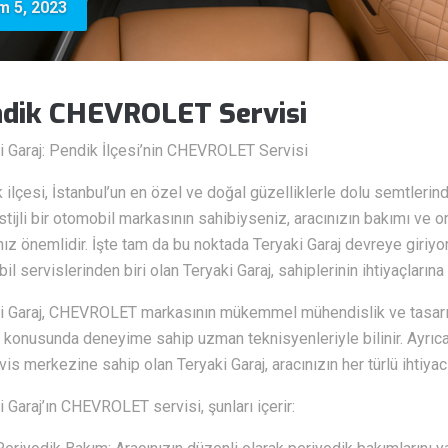
m 5, 2023
dik CHEVROLET Servisi
i Garaj: Pendik İlçesi’nin CHEVROLET Servisi
 ilçesi, İstanbul’un en özel ve doğal güzelliklerle dolu semtleri
stijli bir otomobil markasının sahibiyseniz, aracınızın bakımı ve
ız önemlidir. İşte tam da bu noktada Teryaki Garaj devreye giriyo
il servislerinden biri olan Teryaki Garaj, sahiplerinin ihtiyaçların
i Garaj, CHEVROLET markasının mükemmel mühendislik ve tasarım
konusunda deneyime sahip uzman teknisyenleriyle bilinir. Ayrıca
vis merkezine sahip olan Teryaki Garaj, aracınızın her türlü ihtiyacı
i Garaj’ın CHEVROLET servisi, şunları içerir: