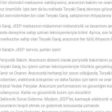
jli bir otomobil markasının sahibiyseniz, aracınızın bakımı ve on
ız önemlidir. İşte tam da bu noktada Teryaki Garaj devreye giriyo
il servislerinden biri olan Teryaki Garaj, sahiplerinin ihtiyaçların
i Garaj, JEEP markasının mükemmel mühendislik ve tasarımını an
nda deneyime sahip uzman teknisyenleriyle bilinir. Ayrıca, son t
merkezine sahip olan Teryaki Garaj, aracınızın her türlü ihtiyacını 
 Garaj’ın JEEP servisi, şunları içerir:
Periyodik Bakım: Aracınızın düzenli olarak periyodik bakımlarını yap
Teryaki Garaj, bu işlemi uzman teknisyenleriyle titizlikle gerçekleşt
Tamir ve Onarım: Aracınızda herhangi bir sorun olduğunda, Teryaki 
sistemleri, elektronik bileşenler ve daha fazlası için tamir ve on
Orijinal Yedek Parçalar: Aracınızın performansını ve güvenliğini ko
kullanıyoruz. Kalite ve güvenilirlik bizim için önceliktir.
Elektronik Sorun Giderme: Modern JEEP’ler, karmaşık elektronik si
sorunlarını tespit etmek ve gidermek konusunda uzmandır.