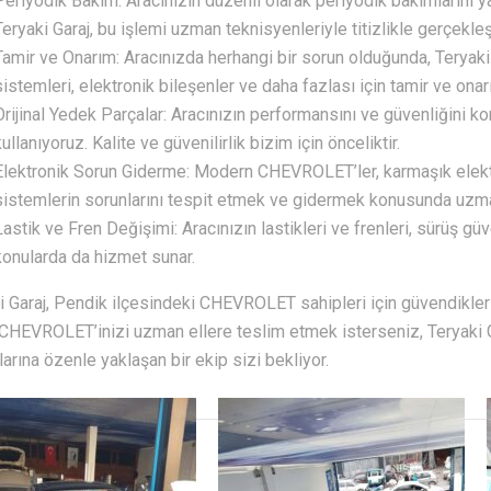
Periyodik Bakım: Aracınızın düzenli olarak periyodik bakımlarını yap
Teryaki Garaj, bu işlemi uzman teknisyenleriyle titizlikle gerçekleşt
Tamir ve Onarım: Aracınızda herhangi bir sorun olduğunda, Teryaki 
sistemleri, elektronik bileşenler ve daha fazlası için tamir ve on
Orijinal Yedek Parçalar: Aracınızın performansını ve güvenliğini 
kullanıyoruz. Kalite ve güvenilirlik bizim için önceliktir.
Elektronik Sorun Giderme: Modern CHEVROLET’ler, karmaşık elektro
sistemlerin sorunlarını tespit etmek ve gidermek konusunda uzma
Lastik ve Fren Değişimi: Aracınızın lastikleri ve frenleri, sürüş güve
konularda da hizmet sunar.
i Garaj, Pendik ilçesindeki CHEVROLET sahipleri için güvendikle
 CHEVROLET’inizi uzman ellere teslim etmek isterseniz, Teryaki Gar
larına özenle yaklaşan bir ekip sizi bekliyor.