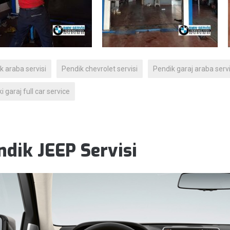
k araba servisi
Pendik chevrolet servisi
Pendik garaj araba servi
i garaj full car service
ndik JEEP Servisi