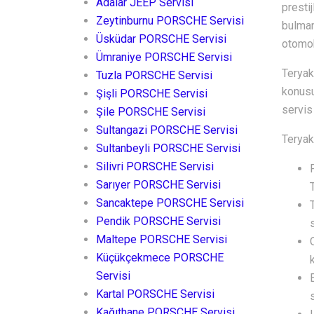
Adalar JEEP Servisi
presti
Zeytinburnu PORSCHE Servisi
bulman
Üsküdar PORSCHE Servisi
otomob
Ümraniye PORSCHE Servisi
Teryak
Tuzla PORSCHE Servisi
konusu
Şişli PORSCHE Servisi
servis 
Şile PORSCHE Servisi
Sultangazi PORSCHE Servisi
Teryaki
Sultanbeyli PORSCHE Servisi
Silivri PORSCHE Servisi
Sarıyer PORSCHE Servisi
Sancaktepe PORSCHE Servisi
Pendik PORSCHE Servisi
Maltepe PORSCHE Servisi
Küçükçekmece PORSCHE
Servisi
Kartal PORSCHE Servisi
Kağıthane PORSCHE Servisi