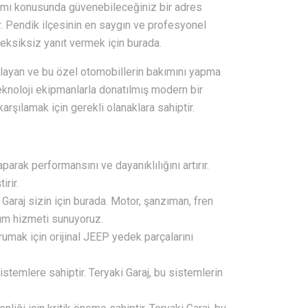
arımı konusunda güvenebileceğiniz bir adres
r. Pendik ilçesinin en saygın ve profesyonel
a eksiksiz yanıt vermek için burada.
layan ve bu özel otomobillerin bakımını yapma
eknoloji ekipmanlarla donatılmış modern bir
karşılamak için gerekli olanaklara sahiptir.
arak performansını ve dayanıklılığını artırır.
irir.
Garaj sizin için burada. Motor, şanzıman, fren
arım hizmeti sunuyoruz.
rumak için orijinal JEEP yedek parçalarını
stemlere sahiptir. Teryaki Garaj, bu sistemlerin