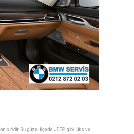
en biridir. Bu güzel ilçede JEEP gibi lüks ve