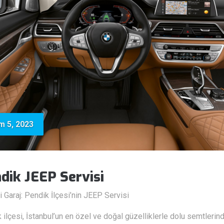
m 5, 2023
dik JEEP Servisi
i Garaj: Pendik İlçesi’nin JEEP Servisi
 ilçesi, İstanbul’un en özel ve doğal güzelliklerle dolu semtlerind