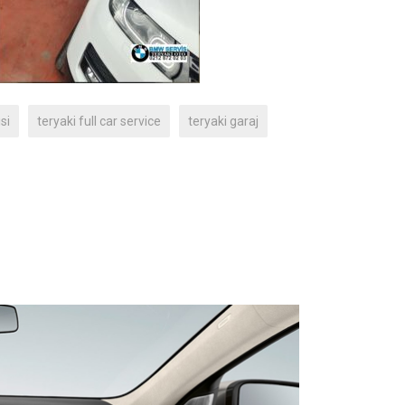
si
teryaki full car service
teryaki garaj