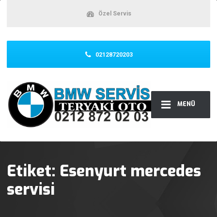
Özel Servis
02128720203
MENÜ
Etiket:
Esenyurt mercedes
servisi