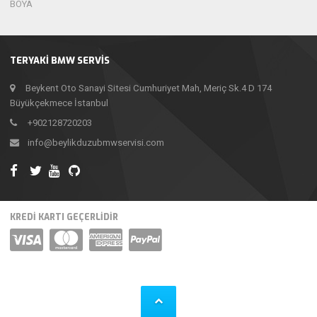
BOYA
TERYAKI BMW SERVIS
Beykent Oto Sanayi Sitesi Cumhuriyet Mah, Meriç Sk.4 D 174
Büyükçekmece İstanbul
+902128720203
info@beylikduzubmwservisi.com
KREDI KARTI GEÇERLIDIR