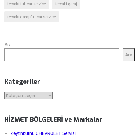
teryaki full car service
teryaki garaj
teryaki garaj full car service
Ara
Ara
Kategoriler
Kategoriler
HİZMET BÖLGELERİ ve Markalar
Zeytinburnu CHEVROLET Servisi