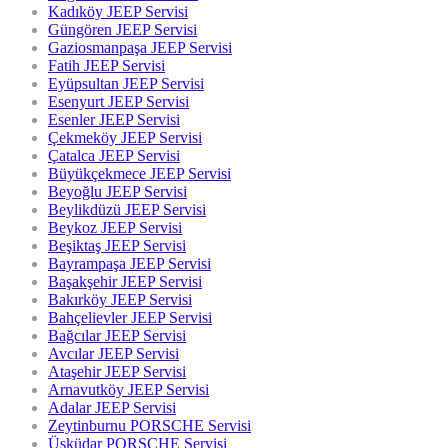
Kadıköy JEEP Servisi
Güngören JEEP Servisi
Gaziosmanpaşa JEEP Servisi
Fatih JEEP Servisi
Eyüpsultan JEEP Servisi
Esenyurt JEEP Servisi
Esenler JEEP Servisi
Çekmeköy JEEP Servisi
Çatalca JEEP Servisi
Büyükçekmece JEEP Servisi
Beyoğlu JEEP Servisi
Beylikdüzü JEEP Servisi
Beykoz JEEP Servisi
Beşiktaş JEEP Servisi
Bayrampaşa JEEP Servisi
Başakşehir JEEP Servisi
Bakırköy JEEP Servisi
Bahçelievler JEEP Servisi
Bağcılar JEEP Servisi
Avcılar JEEP Servisi
Ataşehir JEEP Servisi
Arnavutköy JEEP Servisi
Adalar JEEP Servisi
Zeytinburnu PORSCHE Servisi
Üsküdar PORSCHE Servisi