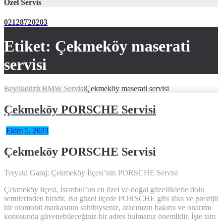
Özel Servis
02128720203
Etiket:
Çekmeköy maserati
servisi
Beylikdüzü BMW Servisi
Çekmeköy maserati servisi
Çekmeköy PORSCHE Servisi
Ekim 5, 2023
Çekmeköy PORSCHE Servisi
Teryaki Garaj: Çekmeköy İlçesi’nin PORSCHE Servisi
Çekmeköy ilçesi, İstanbul’un en özel ve doğal güzelliklerle dolu
semtlerinden biridir. Bu güzel ilçede PORSCHE gibi lüks ve prestijli
bir otomobil markasının sahibiyseniz, aracınızın bakımı ve onarımı
konusunda güvenebileceğiniz bir adres bulmanız önemlidir. İşte tam