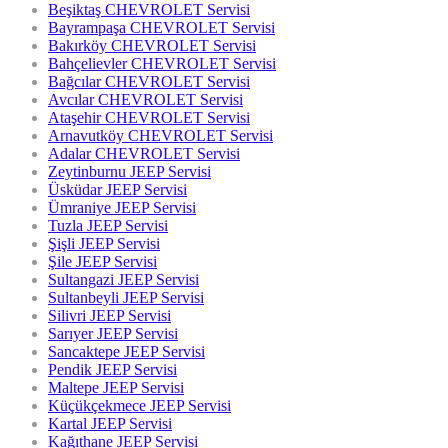
Beşiktaş CHEVROLET Servisi
Bayrampaşa CHEVROLET Servisi
Bakırköy CHEVROLET Servisi
Bahçelievler CHEVROLET Servisi
Bağcılar CHEVROLET Servisi
Avcılar CHEVROLET Servisi
Ataşehir CHEVROLET Servisi
Arnavutköy CHEVROLET Servisi
Adalar CHEVROLET Servisi
Zeytinburnu JEEP Servisi
Üsküdar JEEP Servisi
Ümraniye JEEP Servisi
Tuzla JEEP Servisi
Şişli JEEP Servisi
Şile JEEP Servisi
Sultangazi JEEP Servisi
Sultanbeyli JEEP Servisi
Silivri JEEP Servisi
Sarıyer JEEP Servisi
Sancaktepe JEEP Servisi
Pendik JEEP Servisi
Maltepe JEEP Servisi
Küçükçekmece JEEP Servisi
Kartal JEEP Servisi
Kağıthane JEEP Servisi