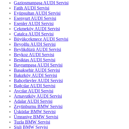
Gaziosmanpaşa AUDI Servisi
Fatih AUDI Servisi
Eyüpsultan AUDI Servisi
Esenyurt AUDI Servisi
Esenler AUDI Servisi
Çekmeköy AUDI Servisi
Çatalca AUDI Servisi
Büyükçekmece AUDI Servisi
Beyoğlu AUDI Servisi
Beylikdüzü AUDI Servisi
Beykoz AUDI Servisi
Beşiktaş AUDI Servisi
Bayrampaşa AUDI Servisi
Başakşehir AUDI Servisi
Bakırköy AUDI Servisi
Bahçelievler AUDI Servisi
Bağcılar AUDI Servisi
Avcılar AUDI Servisi
Arnavutköy AUDI Servisi
Adalar AUDI Servisi
Zeytinburnu BMW Servisi
Üsküdar BMW Servisi
Ümraniye BMW Servisi
Tuzla BMW Servisi
Şişli BMW Servisi