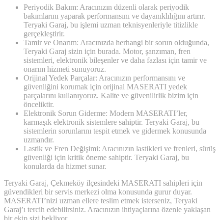
Periyodik Bakım: Aracınızın düzenli olarak periyodik
bakımlarını yaparak performansını ve dayanıklılığını artırır.
Teryaki Garaj, bu işlemi uzman teknisyenleriyle titizlikle
gerçekleştirir.
Tamir ve Onarım: Aracınızda herhangi bir sorun olduğunda,
Teryaki Garaj sizin için burada. Motor, şanzıman, fren
sistemleri, elektronik bileşenler ve daha fazlası için tamir ve
onarım hizmeti sunuyoruz.
Orijinal Yedek Parçalar: Aracınızın performansını ve
güvenliğini korumak için orijinal MASERATI yedek
parçalarını kullanıyoruz. Kalite ve güvenilirlik bizim için
önceliktir.
Elektronik Sorun Giderme: Modern MASERATI’ler,
karmaşık elektronik sistemlere sahiptir. Teryaki Garaj, bu
sistemlerin sorunlarını tespit etmek ve gidermek konusunda
uzmandır.
Lastik ve Fren Değişimi: Aracınızın lastikleri ve frenleri, sürüş
güvenliği için kritik öneme sahiptir. Teryaki Garaj, bu
konularda da hizmet sunar.
Teryaki Garaj, Çekmeköy ilçesindeki MASERATI sahipleri için
güvendikleri bir servis merkezi olma konusunda gurur duyar.
MASERATI’nizi uzman ellere teslim etmek isterseniz, Teryaki
Garaj’ı tercih edebilirsiniz. Aracınızın ihtiyaçlarına özenle yaklaşan
bir ekip sizi bekliyor.