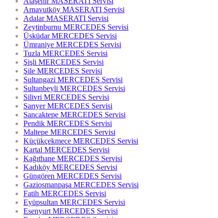
Ataşehir MASERATI Servisi
Arnavutköy MASERATI Servisi
Adalar MASERATI Servisi
Zeytinburnu MERCEDES Servisi
Üsküdar MERCEDES Servisi
Ümraniye MERCEDES Servisi
Tuzla MERCEDES Servisi
Şişli MERCEDES Servisi
Şile MERCEDES Servisi
Sultangazi MERCEDES Servisi
Sultanbeyli MERCEDES Servisi
Silivri MERCEDES Servisi
Sarıyer MERCEDES Servisi
Sancaktepe MERCEDES Servisi
Pendik MERCEDES Servisi
Maltepe MERCEDES Servisi
Küçükçekmece MERCEDES Servisi
Kartal MERCEDES Servisi
Kağıthane MERCEDES Servisi
Kadıköy MERCEDES Servisi
Güngören MERCEDES Servisi
Gaziosmanpaşa MERCEDES Servisi
Fatih MERCEDES Servisi
Eyüpsultan MERCEDES Servisi
Esenyurt MERCEDES Servisi