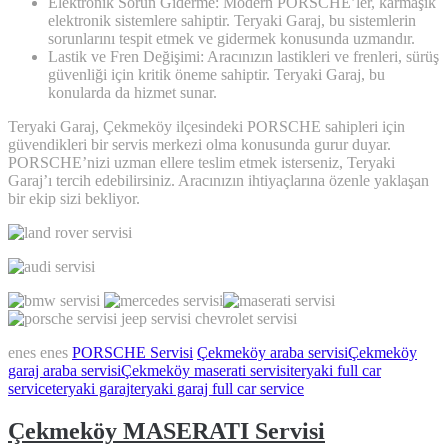
Elektronik Sorun Giderme: Modern PORSCHE’ler, karmaşık
elektronik sistemlere sahiptir. Teryaki Garaj, bu sistemlerin
sorunlarını tespit etmek ve gidermek konusunda uzmandır.
Lastik ve Fren Değişimi: Aracınızın lastikleri ve frenleri, sürüş
güvenliği için kritik öneme sahiptir. Teryaki Garaj, bu
konularda da hizmet sunar.
Teryaki Garaj, Çekmeköy ilçesindeki PORSCHE sahipleri için
güvendikleri bir servis merkezi olma konusunda gurur duyar.
PORSCHE’nizi uzman ellere teslim etmek isterseniz, Teryaki
Garaj’ı tercih edebilirsiniz. Aracınızın ihtiyaçlarına özenle yaklaşan
bir ekip sizi bekliyor.
enes enes
PORSCHE Servisi
Çekmeköy araba servisi
Çekmeköy
garaj araba servisi
Çekmeköy maserati servisi
teryaki full car
service
teryaki garaj
teryaki garaj full car service
Çekmeköy MASERATI Servisi