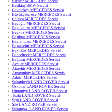
Esenler MERCEDES Servisi
Beşiktaş BMW Servisi
Çekmeköy MERCEDES Servisi
Büyükçekmece MERCEDES Servisi
Çatalca MERCEDES Servisi
Beyoğlu MERCEDES Servisi
Beylikdüzü MERCEDES Servisi
Beykoz MERCEDES Servisi
Beşiktaş MERCEDES Servisi
Bayrampaşa MERCEDES Servisi
Başakşehir MERCEDES Servisi
Bakırköy MERCEDES Servisi
Bahçelievler MERCEDES Servisi
Bağcılar MERCEDES Servisi
Avcılar MERCEDES Servisi
Ataşehir MERCEDES Servisi
Arnavutköy MERCEDES Servisi
Adalar MERCEDES Servisi
Sultanbeyli LAND ROVER Servisi
Üsküdar LAND ROVER Servisi
Ümraniye LAND ROVER Servisi
Tuzla LAND ROVER Servisi
Şişli LAND ROVER Servisi
Şile LAND ROVER Servisi
Sultangazi LAND ROVER Servisi