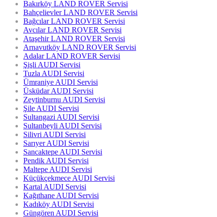
Bakırköy LAND ROVER Servisi
Bahçelievler LAND ROVER Servisi
Bağcılar LAND ROVER Servisi
Avcılar LAND ROVER Servisi
Ataşehir LAND ROVER Servisi
Arnavutköy LAND ROVER Servisi
Adalar LAND ROVER Servisi
Şişli AUDI Servisi
Tuzla AUDI Servisi
Ümraniye AUDI Servisi
Üsküdar AUDI Servisi
Zeytinburnu AUDI Servisi
Şile AUDI Servisi
Sultangazi AUDI Servisi
Sultanbeyli AUDI Servisi
Silivri AUDI Servisi
Sarıyer AUDI Servisi
Sancaktepe AUDI Servisi
Pendik AUDI Servisi
Maltepe AUDI Servisi
Küçükçekmece AUDI Servisi
Kartal AUDI Servisi
Kağıthane AUDI Servisi
Kadıköy AUDI Servisi
Güngören AUDI Servisi