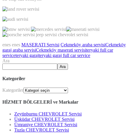
enes enes
MASERATI Servisi
Çekmeköy araba servisi
Çekmeköy
garaj araba servisi
Çekmeköy maserati servisi
teryaki full car
service
teryaki garaj
teryaki garaj full car service
Ara
Ara
Kategoriler
Kategoriler
HİZMET BÖLGELERİ ve Markalar
Zeytinburnu CHEVROLET Servisi
Üsküdar CHEVROLET Servisi
Ümraniye CHEVROLET Servisi
Tuzla CHEVROLET Servisi