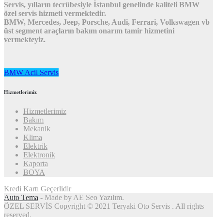
Servis, yılların tecrübesiyle İstanbul genelinde kaliteli BMW
özel servis hizmeti vermektedir.
BMW, Mercedes, Jeep, Porsche, Audi, Ferrari, Volkswagen vb
üst segment araçların bakım onarım tamir hizmetini
vermekteyiz.
BMW Acil Servis
Hizmetlerimiz
Hizmetlerimiz
Bakım
Mekanik
Klima
Elektrik
Elektronik
Kaporta
BOYA
Kredi Kartı Geçerlidir
Auto Tema
- Made by AE Seo Yazılım.
ÖZEL SERVİS Copyright © 2021 Teryaki Oto Servis . All rights
reserved.