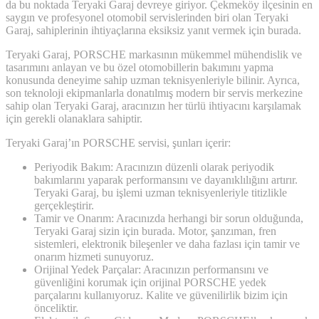
da bu noktada Teryaki Garaj devreye giriyor. Çekmeköy ilçesinin en
saygın ve profesyonel otomobil servislerinden biri olan Teryaki
Garaj, sahiplerinin ihtiyaçlarına eksiksiz yanıt vermek için burada.
Teryaki Garaj, PORSCHE markasının mükemmel mühendislik ve
tasarımını anlayan ve bu özel otomobillerin bakımını yapma
konusunda deneyime sahip uzman teknisyenleriyle bilinir. Ayrıca,
son teknoloji ekipmanlarla donatılmış modern bir servis merkezine
sahip olan Teryaki Garaj, aracınızın her türlü ihtiyacını karşılamak
için gerekli olanaklara sahiptir.
Teryaki Garaj’ın PORSCHE servisi, şunları içerir:
Periyodik Bakım: Aracınızın düzenli olarak periyodik
bakımlarını yaparak performansını ve dayanıklılığını artırır.
Teryaki Garaj, bu işlemi uzman teknisyenleriyle titizlikle
gerçekleştirir.
Tamir ve Onarım: Aracınızda herhangi bir sorun olduğunda,
Teryaki Garaj sizin için burada. Motor, şanzıman, fren
sistemleri, elektronik bileşenler ve daha fazlası için tamir ve
onarım hizmeti sunuyoruz.
Orijinal Yedek Parçalar: Aracınızın performansını ve
güvenliğini korumak için orijinal PORSCHE yedek
parçalarını kullanıyoruz. Kalite ve güvenilirlik bizim için
önceliktir.