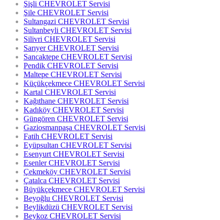
Şişli CHEVROLET Servisi
Şile CHEVROLET Servisi
Sultangazi CHEVROLET Servisi
Sultanbeyli CHEVROLET Servisi
Silivri CHEVROLET Servisi
Sarıyer CHEVROLET Servisi
Sancaktepe CHEVROLET Servisi
Pendik CHEVROLET Servisi
Maltepe CHEVROLET Servisi
Küçükçekmece CHEVROLET Servisi
Kartal CHEVROLET Servisi
Kağıthane CHEVROLET Servisi
Kadıköy CHEVROLET Servisi
Güngören CHEVROLET Servisi
Gaziosmanpaşa CHEVROLET Servisi
Fatih CHEVROLET Servisi
Eyüpsultan CHEVROLET Servisi
Esenyurt CHEVROLET Servisi
Esenler CHEVROLET Servisi
Çekmeköy CHEVROLET Servisi
Çatalca CHEVROLET Servisi
Büyükçekmece CHEVROLET Servisi
Beyoğlu CHEVROLET Servisi
Beylikdüzü CHEVROLET Servisi
Beykoz CHEVROLET Servisi