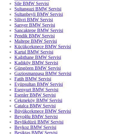
Şile BMW Servisi
Sultangazi BMW Servisi
Sultanbeyli BMW Servisi
Silivri BMW Servisi
Sarıyer BMW Servisi
Sancaktepe BMW Servisi
Pendik BMW Servisi
Maltepe BMW Servisi
Küçükçekmece BMW Servisi
Kartal BMW Servisi
Kağıthane BMW Servisi
Kadıköy BMW Servisi
Güngören BMW Servisi
Gaziosmanpaşa BMW Servisi
Fatih BMW Servisi
Eyüpsultan BMW Servisi
Esenyurt BMW Servisi
Esenler BMW Servisi
Çekmeköy BMW Servisi
Çatalca BMW Servisi
Büyükçekmece BMW Servisi
Beyoğlu BMW Servisi
Beylikdüzü BMW Servisi
Beykoz BMW Servisi
Beşiktaş BMW Servisi