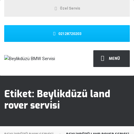
Özel Servis
02128720203
MENÜ
Etiket:
Beylikdüzü land
rover servisi