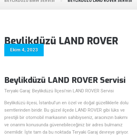
BEYLIKDÜZÜ BMW SERVISI
BEYLIKDÜZÜ LAND ROVER SERVISI
Beylikdüzü LAND ROVER
Servisi
Ekim 4, 2023
Beylikdüzü LAND ROVER Servisi
Teryaki Garaj: Beylikdüzü İlçesi’nin LAND ROVER Servisi
Beylikdüzü ilçesi, İstanbul’un en özel ve doğal güzelliklerle dolu
semtlerinden biridir. Bu güzel ilçede LAND ROVER gibi lüks ve
prestijli bir otomobil markasının sahibiyseniz, aracınızın bakımı
ve onarımı konusunda güvenebileceğiniz bir adres bulmanız
önemlidir. İşte tam da bu noktada Teryaki Garaj devreye giriyor.