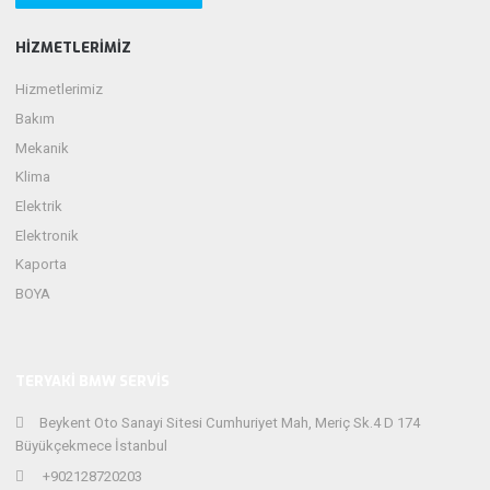
HIZMETLERIMIZ
Hizmetlerimiz
Bakım
Mekanik
Klima
Elektrik
Elektronik
Kaporta
BOYA
TERYAKI BMW SERVIS
Beykent Oto Sanayi Sitesi Cumhuriyet Mah, Meriç Sk.4 D 174
Büyükçekmece İstanbul
+902128720203