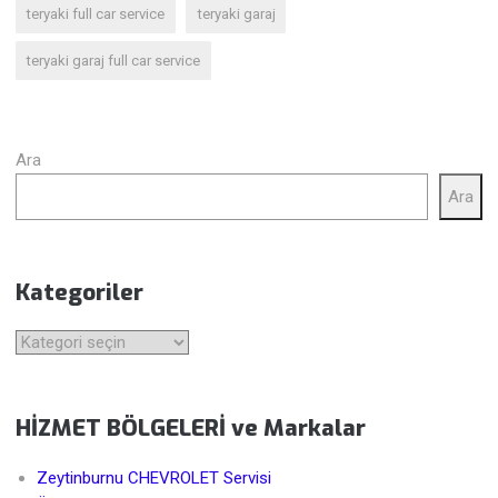
teryaki full car service
teryaki garaj
teryaki garaj full car service
Ara
Ara
Kategoriler
Kategoriler
HİZMET BÖLGELERİ ve Markalar
Zeytinburnu CHEVROLET Servisi