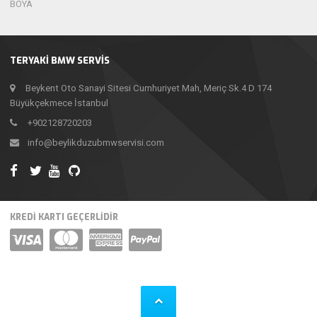
BOYA
TERYAKI BMW SERVIS
Beykent Oto Sanayi Sitesi Cumhuriyet Mah, Meriç Sk.4 D 174
Büyükçekmece İstanbul
+902128720203
info@beylikduzubmwservisi.com
KREDI KARTI GEÇERLIDIR