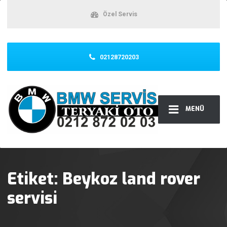
Özel Servis
02128720203
MENÜ
Etiket:
Beykoz land rover
servisi