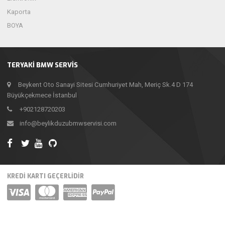
Kaporta
BOYA
TERYAKI BMW SERVIS
Beykent Oto Sanayi Sitesi Cumhuriyet Mah, Meriç Sk.4 D 174
Büyükçekmece İstanbul
+902128720203
info@beylikduzubmwservisi.com
KREDI KARTI GEÇERLIDIR