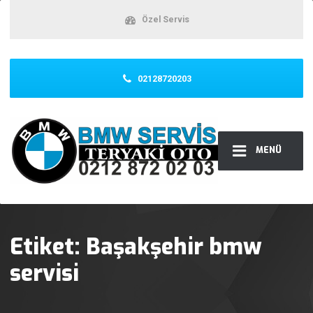
Özel Servis
02128720203
MENÜ
Etiket:
Başakşehir bmw
servisi