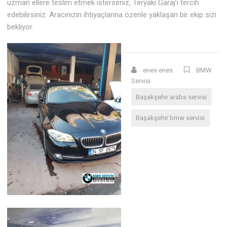
uzman ellere teslim etmek isterseniz, Teryaki Garaj’ı tercih
edebilirsiniz. Aracınızın ihtiyaçlarına özenle yaklaşan bir ekip sizi
bekliyor.
enes enes
BMW
Servisi
Başakşehir araba servisi
Başakşehir bmw servisi