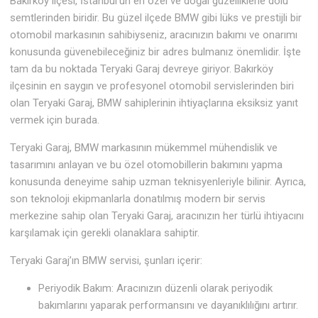
Bakırköy ilçesi, İstanbul’un en özel ve doğal güzelliklerle dolu
semtlerinden biridir. Bu güzel ilçede BMW gibi lüks ve prestijli bir
otomobil markasının sahibiyseniz, aracınızın bakımı ve onarımı
konusunda güvenebileceğiniz bir adres bulmanız önemlidir. İşte
tam da bu noktada Teryaki Garaj devreye giriyor. Bakırköy
ilçesinin en saygın ve profesyonel otomobil servislerinden biri
olan Teryaki Garaj, BMW sahiplerinin ihtiyaçlarına eksiksiz yanıt
vermek için burada.
Teryaki Garaj, BMW markasının mükemmel mühendislik ve
tasarımını anlayan ve bu özel otomobillerin bakımını yapma
konusunda deneyime sahip uzman teknisyenleriyle bilinir. Ayrıca,
son teknoloji ekipmanlarla donatılmış modern bir servis
merkezine sahip olan Teryaki Garaj, aracınızın her türlü ihtiyacını
karşılamak için gerekli olanaklara sahiptir.
Teryaki Garaj’ın BMW servisi, şunları içerir:
Periyodik Bakım: Aracınızın düzenli olarak periyodik
bakımlarını yaparak performansını ve dayanıklılığını artırır.