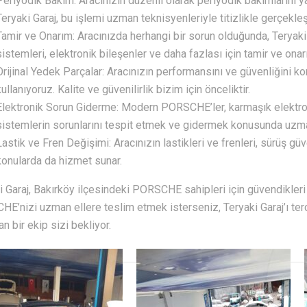
Periyodik Bakım: Aracınızın düzenli olarak periyodik bakımlarını yap
Teryaki Garaj, bu işlemi uzman teknisyenleriyle titizlikle gerçekleşt
Tamir ve Onarım: Aracınızda herhangi bir sorun olduğunda, Teryaki 
sistemleri, elektronik bileşenler ve daha fazlası için tamir ve on
Orijinal Yedek Parçalar: Aracınızın performansını ve güvenliğini k
kullanıyoruz. Kalite ve güvenilirlik bizim için önceliktir.
Elektronik Sorun Giderme: Modern PORSCHE’ler, karmaşık elektroni
sistemlerin sorunlarını tespit etmek ve gidermek konusunda uzma
Lastik ve Fren Değişimi: Aracınızın lastikleri ve frenleri, sürüş güve
konularda da hizmet sunar.
i Garaj, Bakırköy ilçesindeki PORSCHE sahipleri için güvendikler
E’nizi uzman ellere teslim etmek isterseniz, Teryaki Garaj’ı terci
n bir ekip sizi bekliyor.