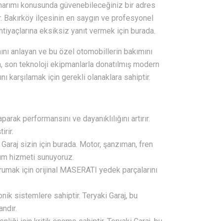
 onarımı konusunda güvenebileceğiniz bir adres
r. Bakırköy ilçesinin en saygın ve profesyonel
htiyaçlarına eksiksiz yanıt vermek için burada.
ı anlayan ve bu özel otomobillerin bakımını
, son teknoloji ekipmanlarla donatılmış modern
nı karşılamak için gerekli olanaklara sahiptir.
arak performansını ve dayanıklılığını artırır.
irir.
Garaj sizin için burada. Motor, şanzıman, fren
arım hizmeti sunuyoruz.
orumak için orijinal MASERATI yedek parçalarını
k sistemlere sahiptir. Teryaki Garaj, bu
ndır.