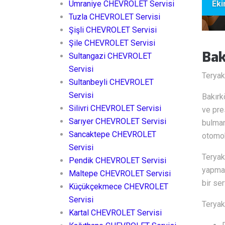
Ümraniye CHEVROLET Servisi
Eki
Tuzla CHEVROLET Servisi
Şişli CHEVROLET Servisi
Şile CHEVROLET Servisi
Bak
Sultangazi CHEVROLET
Servisi
Teryak
Sultanbeyli CHEVROLET
Servisi
Bakırk
Silivri CHEVROLET Servisi
ve pre
Sarıyer CHEVROLET Servisi
bulman
Sancaktepe CHEVROLET
otomob
Servisi
Teryak
Pendik CHEVROLET Servisi
yapma 
Maltepe CHEVROLET Servisi
bir ser
Küçükçekmece CHEVROLET
Servisi
Teryak
Kartal CHEVROLET Servisi