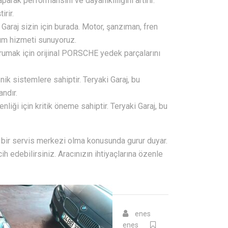
arak performansını ve dayanıklılığını artırır.
irir.
Garaj sizin için burada. Motor, şanzıman, fren
arım hizmeti sunuyoruz.
orumak için orijinal PORSCHE yedek parçalarını
k sistemlere sahiptir. Teryaki Garaj, bu
ndır.
nliği için kritik öneme sahiptir. Teryaki Garaj, bu
i bir servis merkezi olma konusunda gurur duyar.
h edebilirsiniz. Aracınızın ihtiyaçlarına özenle
enes
enes