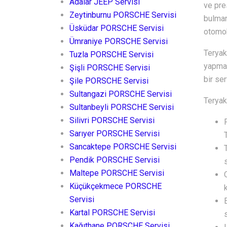
Adalar JEEP Servisi
ve pre
Zeytinburnu PORSCHE Servisi
bulman
Üsküdar PORSCHE Servisi
otomob
Ümraniye PORSCHE Servisi
Teryak
Tuzla PORSCHE Servisi
yapma 
Şişli PORSCHE Servisi
bir ser
Şile PORSCHE Servisi
Sultangazi PORSCHE Servisi
Teryak
Sultanbeyli PORSCHE Servisi
Silivri PORSCHE Servisi
Sarıyer PORSCHE Servisi
Sancaktepe PORSCHE Servisi
Pendik PORSCHE Servisi
Maltepe PORSCHE Servisi
Küçükçekmece PORSCHE
Servisi
Kartal PORSCHE Servisi
Kağıthane PORSCHE Servisi