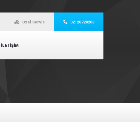
Özel Servis
02128720203
İLETIŞIM