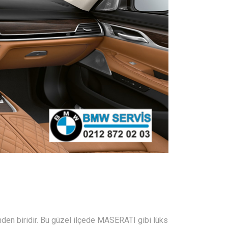
inden biridir. Bu güzel ilçede MASERATI gibi lüks