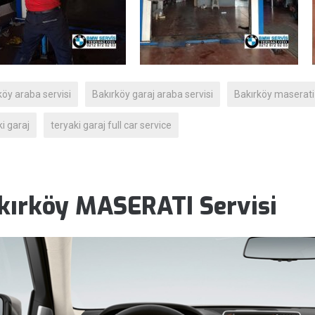
köy araba servisi
Bakırköy garaj araba servisi
Bakırköy maserati 
i garaj
teryaki garaj full car service
kırköy MASERATI Servisi