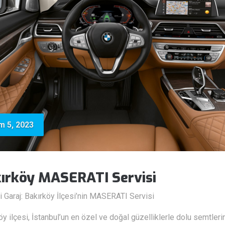
m 5, 2023
ırköy MASERATI Servisi
i Garaj: Bakırköy İlçesi’nin MASERATI Servisi
öy ilçesi, İstanbul’un en özel ve doğal güzelliklerle dolu semtler