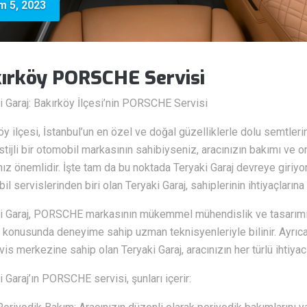
m 5, 2023
ırköy PORSCHE Servisi
i Garaj: Bakırköy İlçesi’nin PORSCHE Servisi
öy ilçesi, İstanbul’un en özel ve doğal güzelliklerle dolu semtler
stijli bir otomobil markasının sahibiyseniz, aracınızın bakımı ve
ız önemlidir. İşte tam da bu noktada Teryaki Garaj devreye giriyo
il servislerinden biri olan Teryaki Garaj, sahiplerinin ihtiyaçların
i Garaj, PORSCHE markasının mükemmel mühendislik ve tasarımını
konusunda deneyime sahip uzman teknisyenleriyle bilinir. Ayrıca
vis merkezine sahip olan Teryaki Garaj, aracınızın her türlü ihtiyacı
i Garaj’ın PORSCHE servisi, şunları içerir: