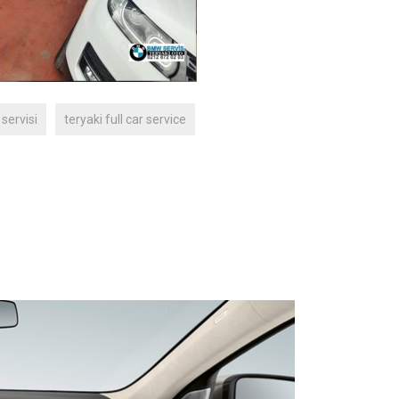
servisi
teryaki full car service