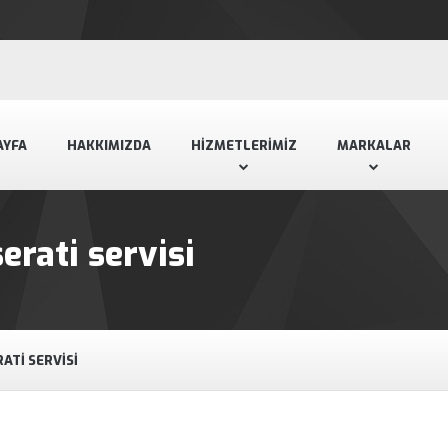
AYFA
HAKKIMIZDA
HIZMETLERIMIZ
MARKALAR
rati servisi
ATI SERVISI