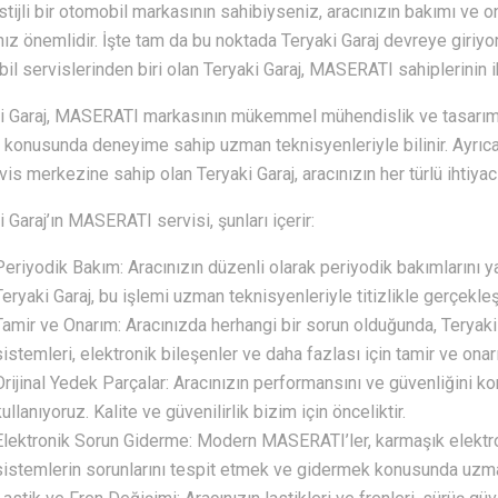
stijli bir otomobil markasının sahibiyseniz, aracınızın bakımı ve
ız önemlidir. İşte tam da bu noktada Teryaki Garaj devreye giriyo
il servislerinden biri olan Teryaki Garaj, MASERATI sahiplerinin i
i Garaj, MASERATI markasının mükemmel mühendislik ve tasarımın
konusunda deneyime sahip uzman teknisyenleriyle bilinir. Ayrıca
vis merkezine sahip olan Teryaki Garaj, aracınızın her türlü ihtiyacı
i Garaj’ın MASERATI servisi, şunları içerir:
Periyodik Bakım: Aracınızın düzenli olarak periyodik bakımlarını yap
Teryaki Garaj, bu işlemi uzman teknisyenleriyle titizlikle gerçekleşt
Tamir ve Onarım: Aracınızda herhangi bir sorun olduğunda, Teryaki 
sistemleri, elektronik bileşenler ve daha fazlası için tamir ve on
Orijinal Yedek Parçalar: Aracınızın performansını ve güvenliğini k
kullanıyoruz. Kalite ve güvenilirlik bizim için önceliktir.
Elektronik Sorun Giderme: Modern MASERATI’ler, karmaşık elektroni
sistemlerin sorunlarını tespit etmek ve gidermek konusunda uzma