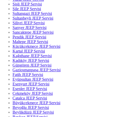
Şişli JEEP Servisi
Şile JEEP Servisi
Sultangazi JEEP Servisi
Sultanbeyli JEEP Servisi
Silivri JEEP Servisi
Sarıyer JEEP Servisi
Sancaktepe JEEP Servisi
Pendik JEEP Servisi
Maltepe JEEP Servisi
Küçükçekmece JEEP Servisi
Kartal JEEP Servisi
Kağıthane JEEP Servisi
Kadıköy JEEP Servisi
Güngören JEEP Servisi
Gaziosmanpaşa JEEP Servisi
Fatih JEEP Servisi
Eyüpsultan JEEP Servisi
Esenyurt JEEP Servisi
Esenler JEEP Servisi
Çekmeköy JEEP Servisi
Çatalca JEEP Servisi
Büyükçekmece JEEP Servisi
Beyoğlu JEEP Servisi
Beylikdüzü JEEP Servisi
Beykoz JEEP Servisi