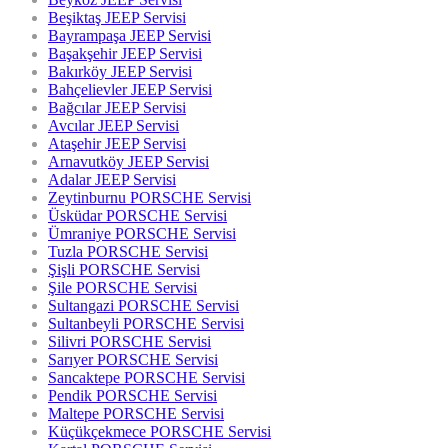
Beşiktaş JEEP Servisi
Bayrampaşa JEEP Servisi
Başakşehir JEEP Servisi
Bakırköy JEEP Servisi
Bahçelievler JEEP Servisi
Bağcılar JEEP Servisi
Avcılar JEEP Servisi
Ataşehir JEEP Servisi
Arnavutköy JEEP Servisi
Adalar JEEP Servisi
Zeytinburnu PORSCHE Servisi
Üsküdar PORSCHE Servisi
Ümraniye PORSCHE Servisi
Tuzla PORSCHE Servisi
Şişli PORSCHE Servisi
Şile PORSCHE Servisi
Sultangazi PORSCHE Servisi
Sultanbeyli PORSCHE Servisi
Silivri PORSCHE Servisi
Sarıyer PORSCHE Servisi
Sancaktepe PORSCHE Servisi
Pendik PORSCHE Servisi
Maltepe PORSCHE Servisi
Küçükçekmece PORSCHE Servisi