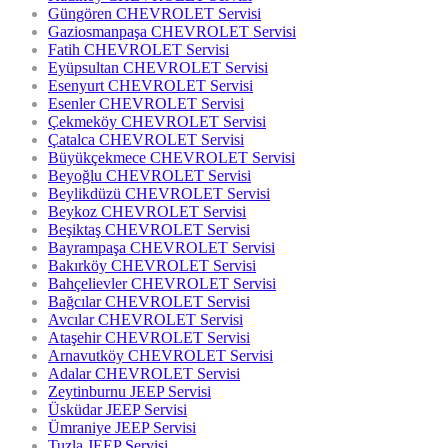
Güngören CHEVROLET Servisi
Gaziosmanpaşa CHEVROLET Servisi
Fatih CHEVROLET Servisi
Eyüpsultan CHEVROLET Servisi
Esenyurt CHEVROLET Servisi
Esenler CHEVROLET Servisi
Çekmeköy CHEVROLET Servisi
Çatalca CHEVROLET Servisi
Büyükçekmece CHEVROLET Servisi
Beyoğlu CHEVROLET Servisi
Beylikdüzü CHEVROLET Servisi
Beykoz CHEVROLET Servisi
Beşiktaş CHEVROLET Servisi
Bayrampaşa CHEVROLET Servisi
Bakırköy CHEVROLET Servisi
Bahçelievler CHEVROLET Servisi
Bağcılar CHEVROLET Servisi
Avcılar CHEVROLET Servisi
Ataşehir CHEVROLET Servisi
Arnavutköy CHEVROLET Servisi
Adalar CHEVROLET Servisi
Zeytinburnu JEEP Servisi
Üsküdar JEEP Servisi
Ümraniye JEEP Servisi
Tuzla JEEP Servisi