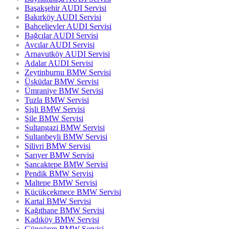
Başakşehir AUDI Servisi
Bakırköy AUDI Servisi
Bahçelievler AUDI Servisi
Bağcılar AUDI Servisi
Avcılar AUDI Servisi
Arnavutköy AUDI Servisi
Adalar AUDI Servisi
Zeytinburnu BMW Servisi
Üsküdar BMW Servisi
Ümraniye BMW Servisi
Tuzla BMW Servisi
Şişli BMW Servisi
Şile BMW Servisi
Sultangazi BMW Servisi
Sultanbeyli BMW Servisi
Silivri BMW Servisi
Sarıyer BMW Servisi
Sancaktepe BMW Servisi
Pendik BMW Servisi
Maltepe BMW Servisi
Küçükçekmece BMW Servisi
Kartal BMW Servisi
Kağıthane BMW Servisi
Kadıköy BMW Servisi
Güngören BMW Servisi