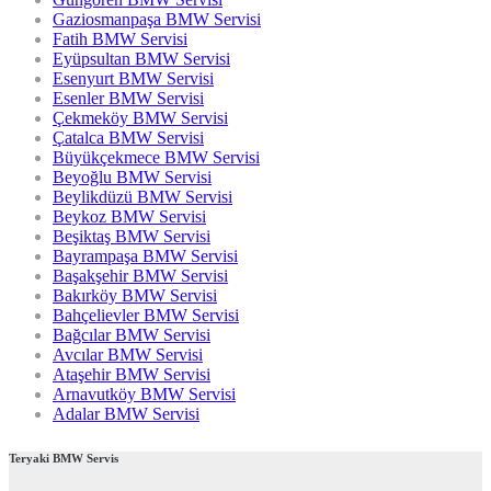
Gaziosmanpaşa BMW Servisi
Fatih BMW Servisi
Eyüpsultan BMW Servisi
Esenyurt BMW Servisi
Esenler BMW Servisi
Çekmeköy BMW Servisi
Çatalca BMW Servisi
Büyükçekmece BMW Servisi
Beyoğlu BMW Servisi
Beylikdüzü BMW Servisi
Beykoz BMW Servisi
Beşiktaş BMW Servisi
Bayrampaşa BMW Servisi
Başakşehir BMW Servisi
Bakırköy BMW Servisi
Bahçelievler BMW Servisi
Bağcılar BMW Servisi
Avcılar BMW Servisi
Ataşehir BMW Servisi
Arnavutköy BMW Servisi
Adalar BMW Servisi
Teryaki BMW Servis