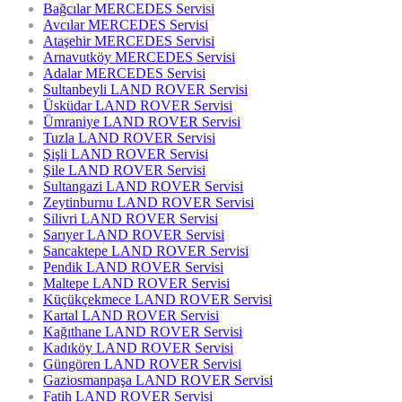
Bağcılar MERCEDES Servisi
Avcılar MERCEDES Servisi
Ataşehir MERCEDES Servisi
Arnavutköy MERCEDES Servisi
Adalar MERCEDES Servisi
Sultanbeyli LAND ROVER Servisi
Üsküdar LAND ROVER Servisi
Ümraniye LAND ROVER Servisi
Tuzla LAND ROVER Servisi
Şişli LAND ROVER Servisi
Şile LAND ROVER Servisi
Sultangazi LAND ROVER Servisi
Zeytinburnu LAND ROVER Servisi
Silivri LAND ROVER Servisi
Sarıyer LAND ROVER Servisi
Sancaktepe LAND ROVER Servisi
Pendik LAND ROVER Servisi
Maltepe LAND ROVER Servisi
Küçükçekmece LAND ROVER Servisi
Kartal LAND ROVER Servisi
Kağıthane LAND ROVER Servisi
Kadıköy LAND ROVER Servisi
Güngören LAND ROVER Servisi
Gaziosmanpaşa LAND ROVER Servisi
Fatih LAND ROVER Servisi