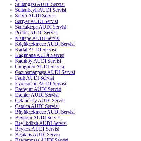
Sultangazi AUDI Servisi
Sultanbeyli AUDI Servisi
Silivri AUDI Servisi
Sarıyer AUDI Servisi
Sancaktepe AUDI Servisi
Pendik AUDI Servisi
Maltepe AUDI Servisi
Küçükçekmece AUDI Servisi
Kartal AUDI Servisi
Kağıthane AUDI Servisi
Kadıköy AUDI Servisi
Güngören AUDI Servisi
Gaziosmanpaşa AUDI Servisi
Fatih AUDI Servisi
Eyüpsultan AUDI Servisi
Esenyurt AUDI Servisi
Esenler AUDI Servisi
Çekmeköy AUDI Servisi
Çatalca AUDI Servisi
Büyükçekmece AUDI Servisi
Beyoğlu AUDI Servisi
Beylikdüzü AUDI Servisi
Beykoz AUDI Servisi
Beşiktaş AUDI Servisi
Bayrampaşa AUDI Servisi