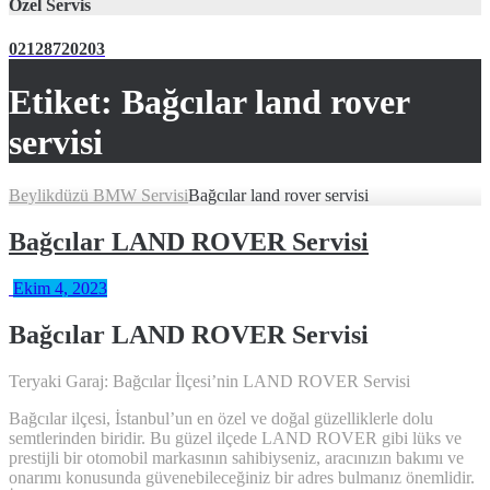
Özel Servis
02128720203
Etiket:
Bağcılar land rover
servisi
Beylikdüzü BMW Servisi
Bağcılar land rover servisi
Bağcılar LAND ROVER Servisi
Ekim 4, 2023
Bağcılar LAND ROVER Servisi
Teryaki Garaj: Bağcılar İlçesi’nin LAND ROVER Servisi
Bağcılar ilçesi, İstanbul’un en özel ve doğal güzelliklerle dolu
semtlerinden biridir. Bu güzel ilçede LAND ROVER gibi lüks ve
prestijli bir otomobil markasının sahibiyseniz, aracınızın bakımı ve
onarımı konusunda güvenebileceğiniz bir adres bulmanız önemlidir.