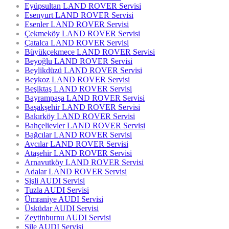
Eyüpsultan LAND ROVER Servisi
Esenyurt LAND ROVER Servisi
Esenler LAND ROVER Servisi
Çekmeköy LAND ROVER Servisi
Çatalca LAND ROVER Servisi
Büyükçekmece LAND ROVER Servisi
Beyoğlu LAND ROVER Servisi
Beylikdüzü LAND ROVER Servisi
Beykoz LAND ROVER Servisi
Beşiktaş LAND ROVER Servisi
Bayrampaşa LAND ROVER Servisi
Başakşehir LAND ROVER Servisi
Bakırköy LAND ROVER Servisi
Bahçelievler LAND ROVER Servisi
Bağcılar LAND ROVER Servisi
Avcılar LAND ROVER Servisi
Ataşehir LAND ROVER Servisi
Arnavutköy LAND ROVER Servisi
Adalar LAND ROVER Servisi
Şişli AUDI Servisi
Tuzla AUDI Servisi
Ümraniye AUDI Servisi
Üsküdar AUDI Servisi
Zeytinburnu AUDI Servisi
Şile AUDI Servisi