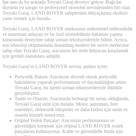
İşte tam da bu noktada Teryaki Garaj devreye giriyor. Bağcılar
ilçesinin en saygın ve profesyonel otomobil servislerinden biri olan
Teryaki Garaj, LAND ROVER sahiplerinin ihtiyaçlarına eksiksiz
yanıt vermek için burada.
Teryaki Garaj, LAND ROVER markasının mükemmel mühendislik
ve tasarımını anlayan ve bu özel otomobillerin bakımını yapma
konusunda deneyime sahip uzman teknisyenleriyle bilinir. Ayrıca,
son teknoloji ekipmanlarla donatılmış modern bir servis merkezine
sahip olan Teryaki Garaj, aracınızın her türlü ihtiyacını karşılamak
için gerekli olanaklara sahiptir.
Teryaki Garaj’ın LAND ROVER servisi, şunları içerir:
Periyodik Bakım: Aracınızın düzenli olarak periyodik
bakımlarını yaparak performansını ve dayanıklılığını artırır.
Teryaki Garaj, bu işlemi uzman teknisyenleriyle titizlikle
gerçekleştirir.
Tamir ve Onarım: Aracınızda herhangi bir sorun olduğunda,
Teryaki Garaj sizin için burada. Motor, şanzıman, fren
sistemleri, elektronik bileşenler ve daha fazlası için tamir ve
onarım hizmeti sunuyoruz.
Orijinal Yedek Parçalar: Aracınızın performansını ve
güvenliğini korumak için orijinal LAND ROVER yedek
parçalarını kullanıyoruz. Kalite ve güvenilirlik bizim için