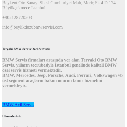
Beykent Oto Sanayi Sitesi Cumhuriyet Mah, Meriç Sk.4 D 174
Büyükçekmece İstanbul
+902128720203
info@beylikduzubmwservisi.com
Teryaki BMW Servis Özel Servistir
BMW Servis firmaları arasında yer alan Teryaki Oto BMW
Servis, yılların tecrübesiyle İstanbul genelinde kaliteli BMW
özel servis hizmeti vermektedir.
BMW, Mercedes, Jeep, Porsche, Audi, Ferrari, Volkswagen vb
üst segment araçların bakım onarım tamir hizmetini
vermekteyiz.
BMW Acil Servis
Hizmetlerimiz