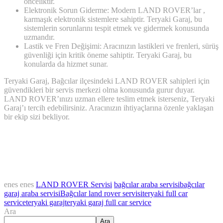
önceliktir.
Elektronik Sorun Giderme: Modern LAND ROVER’lar ,
karmaşık elektronik sistemlere sahiptir. Teryaki Garaj, bu
sistemlerin sorunlarını tespit etmek ve gidermek konusunda
uzmandır.
Lastik ve Fren Değişimi: Aracınızın lastikleri ve frenleri, sürüş
güvenliği için kritik öneme sahiptir. Teryaki Garaj, bu
konularda da hizmet sunar.
Teryaki Garaj, Bağcılar ilçesindeki LAND ROVER sahipleri için
güvendikleri bir servis merkezi olma konusunda gurur duyar.
LAND ROVER’ınızı uzman ellere teslim etmek isterseniz, Teryaki
Garaj’ı tercih edebilirsiniz. Aracınızın ihtiyaçlarına özenle yaklaşan
bir ekip sizi bekliyor.
enes enes
LAND ROVER Servisi
bağcılar araba servisi
bağcılar
garaj araba servisi
Bağcılar land rover servisi
teryaki full car
service
teryaki garaj
teryaki garaj full car service
Ara
Ara