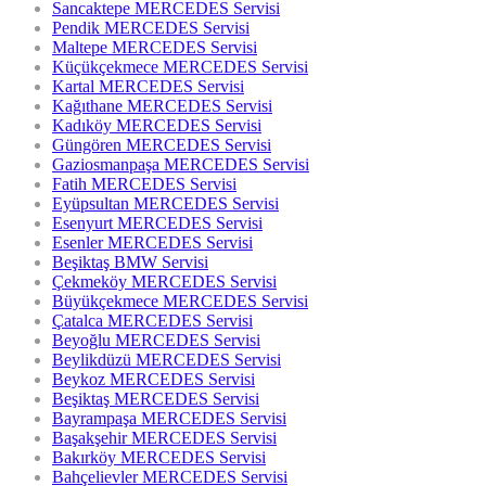
Sancaktepe MERCEDES Servisi
Pendik MERCEDES Servisi
Maltepe MERCEDES Servisi
Küçükçekmece MERCEDES Servisi
Kartal MERCEDES Servisi
Kağıthane MERCEDES Servisi
Kadıköy MERCEDES Servisi
Güngören MERCEDES Servisi
Gaziosmanpaşa MERCEDES Servisi
Fatih MERCEDES Servisi
Eyüpsultan MERCEDES Servisi
Esenyurt MERCEDES Servisi
Esenler MERCEDES Servisi
Beşiktaş BMW Servisi
Çekmeköy MERCEDES Servisi
Büyükçekmece MERCEDES Servisi
Çatalca MERCEDES Servisi
Beyoğlu MERCEDES Servisi
Beylikdüzü MERCEDES Servisi
Beykoz MERCEDES Servisi
Beşiktaş MERCEDES Servisi
Bayrampaşa MERCEDES Servisi
Başakşehir MERCEDES Servisi
Bakırköy MERCEDES Servisi
Bahçelievler MERCEDES Servisi