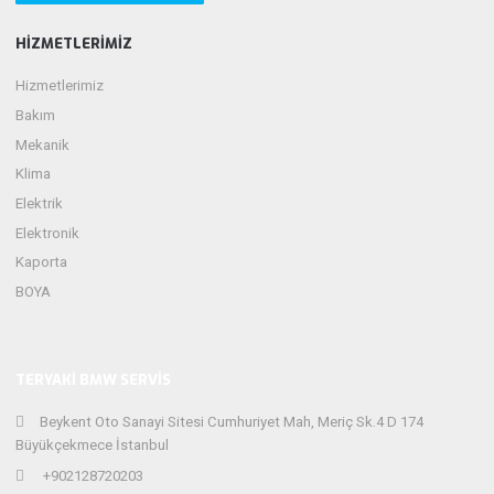
HIZMETLERIMIZ
Hizmetlerimiz
Bakım
Mekanik
Klima
Elektrik
Elektronik
Kaporta
BOYA
TERYAKI BMW SERVIS
Beykent Oto Sanayi Sitesi Cumhuriyet Mah, Meriç Sk.4 D 174
Büyükçekmece İstanbul
+902128720203