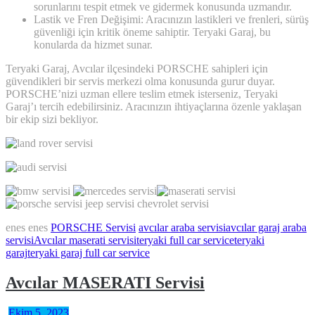
sorunlarını tespit etmek ve gidermek konusunda uzmandır.
Lastik ve Fren Değişimi: Aracınızın lastikleri ve frenleri, sürüş
güvenliği için kritik öneme sahiptir. Teryaki Garaj, bu
konularda da hizmet sunar.
Teryaki Garaj, Avcılar ilçesindeki PORSCHE sahipleri için
güvendikleri bir servis merkezi olma konusunda gurur duyar.
PORSCHE’nizi uzman ellere teslim etmek isterseniz, Teryaki
Garaj’ı tercih edebilirsiniz. Aracınızın ihtiyaçlarına özenle yaklaşan
bir ekip sizi bekliyor.
enes enes
PORSCHE Servisi
avcılar araba servisi
avcılar garaj araba
servisi
Avcılar maserati servisi
teryaki full car service
teryaki
garaj
teryaki garaj full car service
Avcılar MASERATI Servisi
Ekim 5, 2023