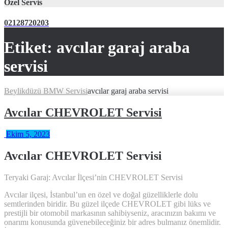
Özel Servis
02128720203
Etiket:
avcılar garaj araba
servisi
Beylikdüzü BMW Servisi
avcılar garaj araba servisi
Avcılar CHEVROLET Servisi
Ekim 5, 2023
Avcılar CHEVROLET Servisi
Teryaki Garaj: Avcılar İlçesi’nin CHEVROLET Servisi
Avcılar ilçesi, İstanbul’un en özel ve doğal güzelliklerle dolu
semtlerinden biridir. Bu güzel ilçede CHEVROLET gibi lüks ve
prestijli bir otomobil markasının sahibiyseniz, aracınızın bakımı ve
onarımı konusunda güvenebileceğiniz bir adres bulmanız önemlidir.