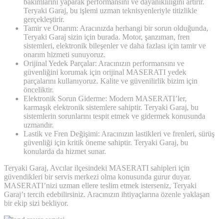
bakımlarını yaparak performansını ve dayanıklılığını artırır.
Teryaki Garaj, bu işlemi uzman teknisyenleriyle titizlikle
gerçekleştirir.
Tamir ve Onarım: Aracınızda herhangi bir sorun olduğunda,
Teryaki Garaj sizin için burada. Motor, şanzıman, fren
sistemleri, elektronik bileşenler ve daha fazlası için tamir ve
onarım hizmeti sunuyoruz.
Orijinal Yedek Parçalar: Aracınızın performansını ve
güvenliğini korumak için orijinal MASERATI yedek
parçalarını kullanıyoruz. Kalite ve güvenilirlik bizim için
önceliktir.
Elektronik Sorun Giderme: Modern MASERATI’ler,
karmaşık elektronik sistemlere sahiptir. Teryaki Garaj, bu
sistemlerin sorunlarını tespit etmek ve gidermek konusunda
uzmandır.
Lastik ve Fren Değişimi: Aracınızın lastikleri ve frenleri, sürüş
güvenliği için kritik öneme sahiptir. Teryaki Garaj, bu
konularda da hizmet sunar.
Teryaki Garaj, Avcılar ilçesindeki MASERATI sahipleri için
güvendikleri bir servis merkezi olma konusunda gurur duyar.
MASERATI’nizi uzman ellere teslim etmek isterseniz, Teryaki
Garaj’ı tercih edebilirsiniz. Aracınızın ihtiyaçlarına özenle yaklaşan
bir ekip sizi bekliyor.