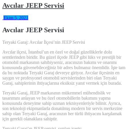
Avcılar JEEP Servisi
Ekim 5, 2023
Avcılar JEEP Servisi
Teryaki Garaj: Avcılar İlçesi’nin JEEP Servisi
Avcılar ilçesi, İstanbul’un en özel ve doğal güzelliklerle dolu
semtlerinden biridir. Bu güzel ilçede JEEP gibi lüks ve prestijli bir
otomobil markasının sahibiyseniz, aracınızın bakımı ve onarımı
konusunda güvenebileceğiniz bir adres bulmanız önemlidir. İşte tam
da bu noktada Teryaki Garaj devreye giriyor. Avcılar ilçesinin en
saygın ve profesyonel otomobil servislerinden biri olan Teryaki
Garaj, sahiplerinin ihtiyaçlarına eksiksiz yanıt vermek için burada.
Teryaki Garaj, JEEP markasının mükemmel mühendislik ve
tasarımını anlayan ve bu özel otomobillerin bakımını yapma
konusunda deneyime sahip uzman teknisyenleriyle bilinir. Ayrıca,
son teknoloji ekipmanlarla donatılmış modern bir servis merkezine
sahip olan Teryaki Garaj, aracınızın her türlü ihtiyacını karşılamak
için gerekli olanaklara sahiptir.
Teryaki Garaj’ın JEEP servisi, şunları içerir: