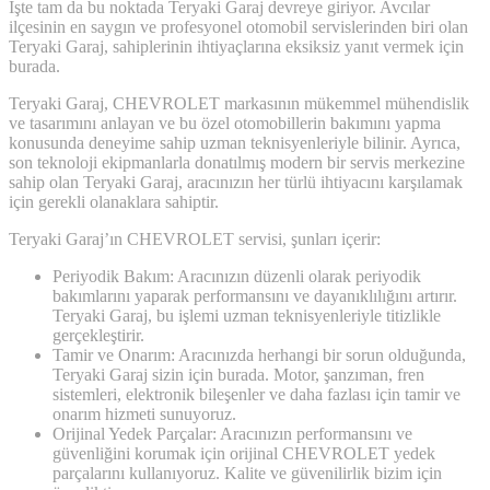
İşte tam da bu noktada Teryaki Garaj devreye giriyor. Avcılar
ilçesinin en saygın ve profesyonel otomobil servislerinden biri olan
Teryaki Garaj, sahiplerinin ihtiyaçlarına eksiksiz yanıt vermek için
burada.
Teryaki Garaj, CHEVROLET markasının mükemmel mühendislik
ve tasarımını anlayan ve bu özel otomobillerin bakımını yapma
konusunda deneyime sahip uzman teknisyenleriyle bilinir. Ayrıca,
son teknoloji ekipmanlarla donatılmış modern bir servis merkezine
sahip olan Teryaki Garaj, aracınızın her türlü ihtiyacını karşılamak
için gerekli olanaklara sahiptir.
Teryaki Garaj’ın CHEVROLET servisi, şunları içerir:
Periyodik Bakım: Aracınızın düzenli olarak periyodik
bakımlarını yaparak performansını ve dayanıklılığını artırır.
Teryaki Garaj, bu işlemi uzman teknisyenleriyle titizlikle
gerçekleştirir.
Tamir ve Onarım: Aracınızda herhangi bir sorun olduğunda,
Teryaki Garaj sizin için burada. Motor, şanzıman, fren
sistemleri, elektronik bileşenler ve daha fazlası için tamir ve
onarım hizmeti sunuyoruz.
Orijinal Yedek Parçalar: Aracınızın performansını ve
güvenliğini korumak için orijinal CHEVROLET yedek
parçalarını kullanıyoruz. Kalite ve güvenilirlik bizim için