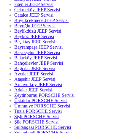
Esenler JEEP Servisi
Çekmeköy JEEP Servisi
Çatalca JEEP Servisi
Büyükçekmece JEEP Servisi
Beyoğlu JEEP Servisi
Beylikdüzü JEEP Servisi
Beykoz JEEP Servisi
Beşiktaş JEEP Servisi
Bayrampaşa JEEP Servisi
Başakşehir JEEP Servisi
Bakırköy JEEP Servisi
Bahçelievler JEEP Servisi
Bağcılar JEEP Servisi
Avcılar JEEP Servisi
Ataşehir JEEP Servisi
Arnavutköy JEEP Servisi
Adalar JEEP Servisi
Zeytinburnu PORSCHE Servisi
Üsküdar PORSCHE Servisi
Ümraniye PORSCHE Servisi
Tuzla PORSCHE Servisi
Şişli PORSCHE Servisi
Şile PORSCHE Servisi
Sultangazi PORSCHE Servisi
Sultanbeyli PORSCHE Servisi