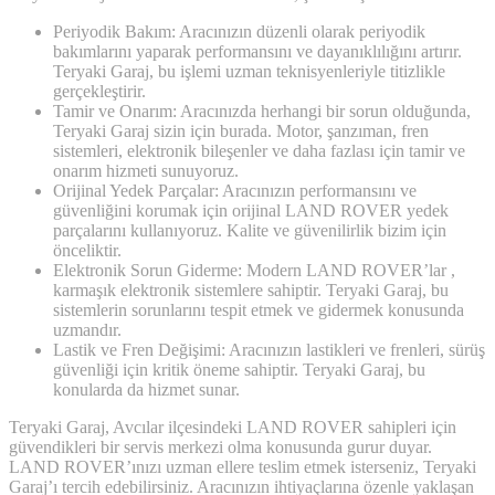
Periyodik Bakım: Aracınızın düzenli olarak periyodik
bakımlarını yaparak performansını ve dayanıklılığını artırır.
Teryaki Garaj, bu işlemi uzman teknisyenleriyle titizlikle
gerçekleştirir.
Tamir ve Onarım: Aracınızda herhangi bir sorun olduğunda,
Teryaki Garaj sizin için burada. Motor, şanzıman, fren
sistemleri, elektronik bileşenler ve daha fazlası için tamir ve
onarım hizmeti sunuyoruz.
Orijinal Yedek Parçalar: Aracınızın performansını ve
güvenliğini korumak için orijinal LAND ROVER yedek
parçalarını kullanıyoruz. Kalite ve güvenilirlik bizim için
önceliktir.
Elektronik Sorun Giderme: Modern LAND ROVER’lar ,
karmaşık elektronik sistemlere sahiptir. Teryaki Garaj, bu
sistemlerin sorunlarını tespit etmek ve gidermek konusunda
uzmandır.
Lastik ve Fren Değişimi: Aracınızın lastikleri ve frenleri, sürüş
güvenliği için kritik öneme sahiptir. Teryaki Garaj, bu
konularda da hizmet sunar.
Teryaki Garaj, Avcılar ilçesindeki LAND ROVER sahipleri için
güvendikleri bir servis merkezi olma konusunda gurur duyar.
LAND ROVER’ınızı uzman ellere teslim etmek isterseniz, Teryaki
Garaj’ı tercih edebilirsiniz. Aracınızın ihtiyaçlarına özenle yaklaşan