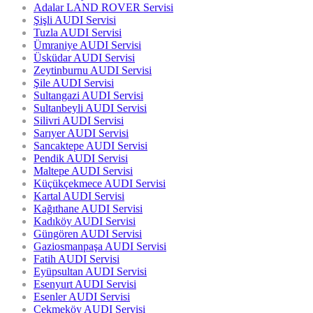
Adalar LAND ROVER Servisi
Şişli AUDI Servisi
Tuzla AUDI Servisi
Ümraniye AUDI Servisi
Üsküdar AUDI Servisi
Zeytinburnu AUDI Servisi
Şile AUDI Servisi
Sultangazi AUDI Servisi
Sultanbeyli AUDI Servisi
Silivri AUDI Servisi
Sarıyer AUDI Servisi
Sancaktepe AUDI Servisi
Pendik AUDI Servisi
Maltepe AUDI Servisi
Küçükçekmece AUDI Servisi
Kartal AUDI Servisi
Kağıthane AUDI Servisi
Kadıköy AUDI Servisi
Güngören AUDI Servisi
Gaziosmanpaşa AUDI Servisi
Fatih AUDI Servisi
Eyüpsultan AUDI Servisi
Esenyurt AUDI Servisi
Esenler AUDI Servisi
Çekmeköy AUDI Servisi