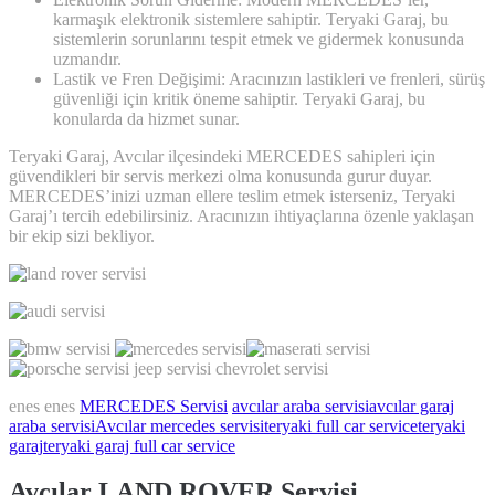
karmaşık elektronik sistemlere sahiptir. Teryaki Garaj, bu
sistemlerin sorunlarını tespit etmek ve gidermek konusunda
uzmandır.
Lastik ve Fren Değişimi: Aracınızın lastikleri ve frenleri, sürüş
güvenliği için kritik öneme sahiptir. Teryaki Garaj, bu
konularda da hizmet sunar.
Teryaki Garaj, Avcılar ilçesindeki MERCEDES sahipleri için
güvendikleri bir servis merkezi olma konusunda gurur duyar.
MERCEDES’inizi uzman ellere teslim etmek isterseniz, Teryaki
Garaj’ı tercih edebilirsiniz. Aracınızın ihtiyaçlarına özenle yaklaşan
bir ekip sizi bekliyor.
enes enes
MERCEDES Servisi
avcılar araba servisi
avcılar garaj
araba servisi
Avcılar mercedes servisi
teryaki full car service
teryaki
garaj
teryaki garaj full car service
Avcılar LAND ROVER Servisi