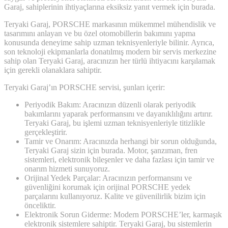
Garaj, sahiplerinin ihtiyaçlarına eksiksiz yanıt vermek için burada.
Teryaki Garaj, PORSCHE markasının mükemmel mühendislik ve
tasarımını anlayan ve bu özel otomobillerin bakımını yapma
konusunda deneyime sahip uzman teknisyenleriyle bilinir. Ayrıca,
son teknoloji ekipmanlarla donatılmış modern bir servis merkezine
sahip olan Teryaki Garaj, aracınızın her türlü ihtiyacını karşılamak
için gerekli olanaklara sahiptir.
Teryaki Garaj’ın PORSCHE servisi, şunları içerir:
Periyodik Bakım: Aracınızın düzenli olarak periyodik
bakımlarını yaparak performansını ve dayanıklılığını artırır.
Teryaki Garaj, bu işlemi uzman teknisyenleriyle titizlikle
gerçekleştirir.
Tamir ve Onarım: Aracınızda herhangi bir sorun olduğunda,
Teryaki Garaj sizin için burada. Motor, şanzıman, fren
sistemleri, elektronik bileşenler ve daha fazlası için tamir ve
onarım hizmeti sunuyoruz.
Orijinal Yedek Parçalar: Aracınızın performansını ve
güvenliğini korumak için orijinal PORSCHE yedek
parçalarını kullanıyoruz. Kalite ve güvenilirlik bizim için
önceliktir.
Elektronik Sorun Giderme: Modern PORSCHE’ler, karmaşık
elektronik sistemlere sahiptir. Teryaki Garaj, bu sistemlerin