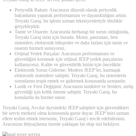
Periyodik Bakım: Aracınızın düzenli olarak periyodik
bakımlarını yaparak performansını ve dayanıklılığını artırır.
Teryaki Garaj, bu işlemi uzman teknisyenleriyle titizlikle
gerçekleştirir.
Tamir ve Onarım: Aracınızda herhangi bir sorun olduğunda,
Teryaki Garaj sizin için burada. Motor, şanzıman, fren
sistemleri, elektronik bileşenler ve daha fazlası için tamir ve
onarım hizmeti sunuyoruz.
Orijinal Yedek Parçalar: Aracınızın performansını ve
güvenliğini korumak için orijinal JEEP yedek parçalarını
kullanıyoruz. Kalite ve güvenilirlik bizim için önceliktir.
Elektronik Sorun Giderme: Modern JEEP’ler, karmaşık
elektronik sistemlere sahiptir. Teryaki Garaj, bu sistemlerin
sorunlarını tespit etmek ve gidermek konusunda uzmandır.
Lastik ve Fren Değişimi: Aracınızın lastikleri ve frenleri, sürüş
güvenliği için kritik öneme sahiptir. Teryaki Garaj, bu
konularda da hizmet sunar.
Teryaki Garaj, Avcılar ilçesindeki JEEP sahipleri için güvendikleri
bir servis merkezi olma konusunda gurur duyar. JEEP’inizi uzman
ellere teslim etmek isterseniz, Teryaki Garaj’ı tercih edebilirsiniz.
Aracınızın ihtiyaçlarına özenle yaklaşan bir ekip sizi bekliyor.