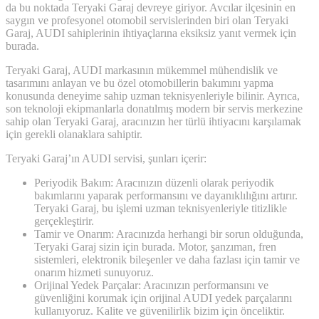
da bu noktada Teryaki Garaj devreye giriyor. Avcılar ilçesinin en
saygın ve profesyonel otomobil servislerinden biri olan Teryaki
Garaj, AUDI sahiplerinin ihtiyaçlarına eksiksiz yanıt vermek için
burada.
Teryaki Garaj, AUDI markasının mükemmel mühendislik ve
tasarımını anlayan ve bu özel otomobillerin bakımını yapma
konusunda deneyime sahip uzman teknisyenleriyle bilinir. Ayrıca,
son teknoloji ekipmanlarla donatılmış modern bir servis merkezine
sahip olan Teryaki Garaj, aracınızın her türlü ihtiyacını karşılamak
için gerekli olanaklara sahiptir.
Teryaki Garaj’ın AUDI servisi, şunları içerir:
Periyodik Bakım: Aracınızın düzenli olarak periyodik
bakımlarını yaparak performansını ve dayanıklılığını artırır.
Teryaki Garaj, bu işlemi uzman teknisyenleriyle titizlikle
gerçekleştirir.
Tamir ve Onarım: Aracınızda herhangi bir sorun olduğunda,
Teryaki Garaj sizin için burada. Motor, şanzıman, fren
sistemleri, elektronik bileşenler ve daha fazlası için tamir ve
onarım hizmeti sunuyoruz.
Orijinal Yedek Parçalar: Aracınızın performansını ve
güvenliğini korumak için orijinal AUDI yedek parçalarını
kullanıyoruz. Kalite ve güvenilirlik bizim için önceliktir.