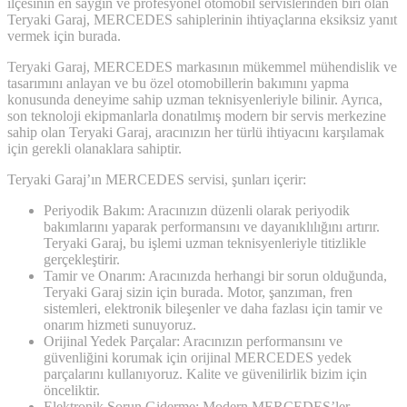
ilçesinin en saygın ve profesyonel otomobil servislerinden biri olan
Teryaki Garaj, MERCEDES sahiplerinin ihtiyaçlarına eksiksiz yanıt
vermek için burada.
Teryaki Garaj, MERCEDES markasının mükemmel mühendislik ve
tasarımını anlayan ve bu özel otomobillerin bakımını yapma
konusunda deneyime sahip uzman teknisyenleriyle bilinir. Ayrıca,
son teknoloji ekipmanlarla donatılmış modern bir servis merkezine
sahip olan Teryaki Garaj, aracınızın her türlü ihtiyacını karşılamak
için gerekli olanaklara sahiptir.
Teryaki Garaj’ın MERCEDES servisi, şunları içerir:
Periyodik Bakım: Aracınızın düzenli olarak periyodik
bakımlarını yaparak performansını ve dayanıklılığını artırır.
Teryaki Garaj, bu işlemi uzman teknisyenleriyle titizlikle
gerçekleştirir.
Tamir ve Onarım: Aracınızda herhangi bir sorun olduğunda,
Teryaki Garaj sizin için burada. Motor, şanzıman, fren
sistemleri, elektronik bileşenler ve daha fazlası için tamir ve
onarım hizmeti sunuyoruz.
Orijinal Yedek Parçalar: Aracınızın performansını ve
güvenliğini korumak için orijinal MERCEDES yedek
parçalarını kullanıyoruz. Kalite ve güvenilirlik bizim için
önceliktir.
Elektronik Sorun Giderme: Modern MERCEDES’ler,