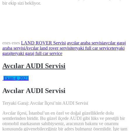
bir ekip sizi bekliyor.
enes enes
LAND ROVER Servisi
avcılar araba servisi
avcılar garaj
araba servisi
Avcılar land rover servisi
teryaki full car service
teryaki
garaj
teryaki garaj full car service
Avcılar AUDI Servisi
Ekim 4, 2023
Avcılar AUDI Servisi
Teryaki Garaj: Avcılar İlçesi’nin AUDI Servisi
Avcılar ilçesi, İstanbul’un en özel ve doğal güzelliklerle dolu
semtlerinden biridir. Bu güzel ilçede AUDI gibi lüks ve prestijli bir
otomobil markasının sahibiyseniz, aracınızın bakımı ve onarımı
konusunda güvenebileceğiniz bir adres bulmanız önemlidir. İşte tam