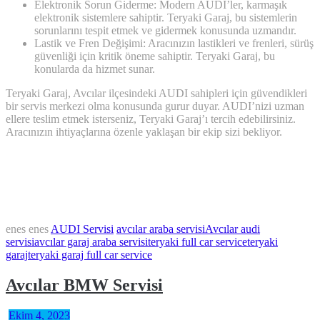
Elektronik Sorun Giderme: Modern AUDI’ler, karmaşık
elektronik sistemlere sahiptir. Teryaki Garaj, bu sistemlerin
sorunlarını tespit etmek ve gidermek konusunda uzmandır.
Lastik ve Fren Değişimi: Aracınızın lastikleri ve frenleri, sürüş
güvenliği için kritik öneme sahiptir. Teryaki Garaj, bu
konularda da hizmet sunar.
Teryaki Garaj, Avcılar ilçesindeki AUDI sahipleri için güvendikleri
bir servis merkezi olma konusunda gurur duyar. AUDI’nizi uzman
ellere teslim etmek isterseniz, Teryaki Garaj’ı tercih edebilirsiniz.
Aracınızın ihtiyaçlarına özenle yaklaşan bir ekip sizi bekliyor.
enes enes
AUDI Servisi
avcılar araba servisi
Avcılar audi
servisi
avcılar garaj araba servisi
teryaki full car service
teryaki
garaj
teryaki garaj full car service
Avcılar BMW Servisi
Ekim 4, 2023