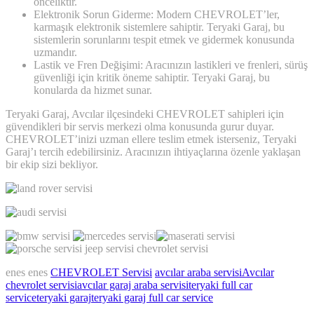
önceliktir.
Elektronik Sorun Giderme: Modern CHEVROLET’ler,
karmaşık elektronik sistemlere sahiptir. Teryaki Garaj, bu
sistemlerin sorunlarını tespit etmek ve gidermek konusunda
uzmandır.
Lastik ve Fren Değişimi: Aracınızın lastikleri ve frenleri, sürüş
güvenliği için kritik öneme sahiptir. Teryaki Garaj, bu
konularda da hizmet sunar.
Teryaki Garaj, Avcılar ilçesindeki CHEVROLET sahipleri için
güvendikleri bir servis merkezi olma konusunda gurur duyar.
CHEVROLET’inizi uzman ellere teslim etmek isterseniz, Teryaki
Garaj’ı tercih edebilirsiniz. Aracınızın ihtiyaçlarına özenle yaklaşan
bir ekip sizi bekliyor.
enes enes
CHEVROLET Servisi
avcılar araba servisi
Avcılar
chevrolet servisi
avcılar garaj araba servisi
teryaki full car
service
teryaki garaj
teryaki garaj full car service