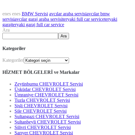
enes enes
BMW Servisi
avcılar araba servisi
avcılar bmw
servisi
avcılar garaj araba servisi
teryaki full car service
teryaki
garaj
teryaki garaj full car service
Ara
Ara
Kategoriler
Kategoriler
HİZMET BÖLGELERİ ve Markalar
Zeytinburnu CHEVROLET Servisi
Üsküdar CHEVROLET Servisi
Ümraniye CHEVROLET Servisi
Tuzla CHEVROLET Servisi
Şişli CHEVROLET Servisi
Şile CHEVROLET Servisi
Sultangazi CHEVROLET Servisi
Sultanbeyli CHEVROLET Servisi
Silivri CHEVROLET Servisi
Sarıyer CHEVROLET Servisi