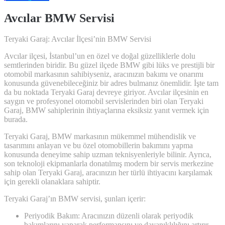
Avcılar BMW Servisi
Teryaki Garaj: Avcılar İlçesi’nin BMW Servisi
Avcılar ilçesi, İstanbul’un en özel ve doğal güzelliklerle dolu
semtlerinden biridir. Bu güzel ilçede BMW gibi lüks ve prestijli bir
otomobil markasının sahibiyseniz, aracınızın bakımı ve onarımı
konusunda güvenebileceğiniz bir adres bulmanız önemlidir. İşte tam
da bu noktada Teryaki Garaj devreye giriyor. Avcılar ilçesinin en
saygın ve profesyonel otomobil servislerinden biri olan Teryaki
Garaj, BMW sahiplerinin ihtiyaçlarına eksiksiz yanıt vermek için
burada.
Teryaki Garaj, BMW markasının mükemmel mühendislik ve
tasarımını anlayan ve bu özel otomobillerin bakımını yapma
konusunda deneyime sahip uzman teknisyenleriyle bilinir. Ayrıca,
son teknoloji ekipmanlarla donatılmış modern bir servis merkezine
sahip olan Teryaki Garaj, aracınızın her türlü ihtiyacını karşılamak
için gerekli olanaklara sahiptir.
Teryaki Garaj’ın BMW servisi, şunları içerir:
Periyodik Bakım: Aracınızın düzenli olarak periyodik
bakımlarını yaparak performansını ve dayanıklılığını artırır.